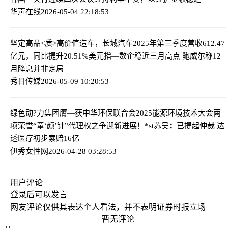
华声在线
2026-05-04 22:18:53
坚定高品<质>高价值造车，长城汽车2025年第三季度营收612.47
亿元，同比提升20.51%
美元指—数企稳近三月高点 鲍威尔称12
月降息并非定局
秀目传媒
2026-05-09 10:20:53
绿色动?力集团膺—获中华环保联合会2025能源环境技术大会两
项荣誉
“童‘颜’针”代理权之争迎新进展！*st苏吴：已提起仲裁 达
透医疗初步索赔16亿
伊秀女性网
2026-04-28 03:28:53
用户评论
登录
后可以发言
网友评论仅供其表达个人看法，并不表明证券时报立场
暂无评论