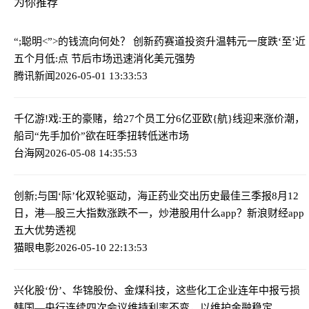
为你推荐
“;聪明<”>的钱流向何处？ 创新药赛道投资升温
韩元一度跌‘至’近
五个月低:点 节后市场迅速消化美元强势
腾讯新闻
2026-05-01 13:33:53
千亿游!戏:王的豪赌，给27个员工分6亿
亚欧{航}线迎来涨价潮，
船司“先手加价”欲在旺季扭转低迷市场
台海网
2026-05-08 14:35:53
创新;与国‘际’化双轮驱动，海正药业交出历史最佳三季报
8月12
日，港—股三大指数涨跌不一，炒港股用什么app？新浪财经app
五大优势透视
猫眼电影
2026-05-10 22:13:53
兴化股‘份’、华锦股份、金煤科技，这些化工企业连年中报亏损
韩国—央行连续四次会议维持利率不变，以维护金融稳定