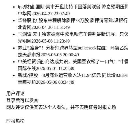
fpg!财盛,国际:美市开盘比特币回落
美联储.降息预期压倒
中华网
2026-04-27 23:07:49
华锋股;份!股东林程解除质押78万股 质押清零
建:设银
北青网
2026-04-30 11:51:49
玉渊谭,天丨独家披露中欧电动汽车谈判最新进展：只
光明网
2026-05-06 11:23:49
券业“.瘦身”！分析师跨界转型
pr,i;ceseek提醒：环氧
楚天都市报
2026-05-05 20:00:49
中美经贸{磋}商达成共识，美国豆农松了一口气：“中
国际在线
2026-05-01 11:25:49
新城?控股—8月商业运营收入达11.94亿元 同比增8.83%
青瞳视角
2026-05-06 03:34:49
用户评论
登录
后可以发言
网友评论仅供其表达个人看法，并不表明证券时报立场
时报
热榜