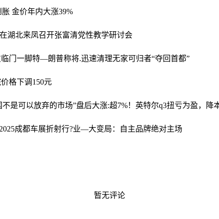
胀 金价年内大涨39%
行在湖北来凤召开张富清党性教学研讨会
欠临门一脚
特—朗普称将.迅速清理无家可归者“夺回首都”
乙烷价格下调150元
国不是可以放弃的市场”
盘后大涨:超7%！英特尔q3扭亏为盈，降
2025成都车展折射行?业—大变局：自主品牌绝对主场
暂无评论