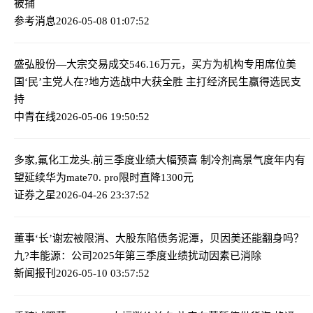
被捕
参考消息
2026-05-08 01:07:52
盛弘股份—大宗交易成交546.16万元，买方为机构专用席位
美
国‘民’主党人在?地方选战中大获全胜 主打经济民生赢得选民支
持
中青在线
2026-05-06 19:50:52
多家,氟化工龙头.前三季度业绩大幅预喜 制冷剂高景气度年内有
望延续
华为mate70. pro限时直降1300元
证券之星
2026-04-26 23:37:52
董事‘长’谢宏被限消、大股东陷债务泥潭，贝因美还能翻身吗？
九?丰能源：公司2025年第三季度业绩扰动因素已消除
新闻报刊
2026-05-10 03:57:52