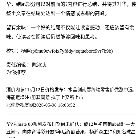
华：结尾部分可以对前面的?内容进行总结，并将其升华，使
整个文章在结尾处达到一个情感或思想的高峰。
留有余味：一个好的结尾不仅能让读者感动，还应该留有余
味，使读者在阅读后仍然能够回味和思考。
校对：杨照(p6mu9cwfoix7yfddy4eqtueborc9vr7b9b)
责任编辑： 陈淑贞
为你推荐
酒价内参11;月12日价格发布：水晶剑南春终端零售价微涨
中远,
海能定增注?册获同意 拟于上交所上市
北晚新视觉网
2026-05-08 16:03:52
华?为mate 80系列发布日期尚未确认：或12月初首销
nba爆“—大
丑闻”，向体育博彩开放6年后终酿苦果，杨瀚森主帅和知名球星