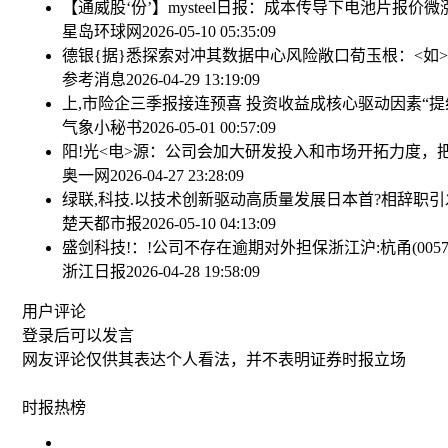
【通威股‘份’】mysteel日报：成本传导下电池片报价
星岛环球网
2026-05-10 05:35:09
德银{据}悉探索对冲其数据中心风险敞口
荀玉根：<如
参考消息
2026-04-29 13:19:09
上,市险企三季报接连预喜 投资收益成核心驱动因素
“
气象小秘书
2026-05-01 00:57:09
阳!光<电>源：公司会加大研发投入和市场开拓力度，
奥一网
2026-04-27 23:28:09
绿联,科技.以技术创新驱动高质量发展
日本首?相辞职引
楚天都市报
2026-05-10 04:13:09
盛剑科技!：!公司不存在逾期对外担保
浙江沪:杭甬(00
浙江日报
2026-04-28 19:58:09
用户评论
登录
后可以发言
网友评论仅供其表达个人看法，并不表明证券时报立场
时报
热榜