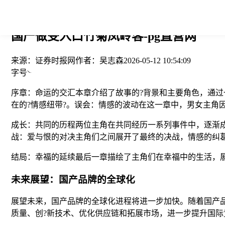
您当前的位置： > >
国产做受入口竹菊凤岭客-pg直营网
来源：
证券时报网
作者：
吴志森
2026-05-12 10:54:09
字号
序章：命运的交汇本章介绍了故事的?背景和主要角色，通
在的?情感纽带?。误会：情感的波动在这一章中，男女主角
成长：共同的历程两位主角在共同经历一系列事件中，逐渐
战：爱与恨的对决主角们之间展开了最终的决战，情感的纠
结局：幸福的延续最后一章描绘了主角们在幸福中的生活，
未来展望：国产品牌的全球化
展望未来，国产品牌的全球化进程将进一步加快。随着国产
质量、创?新技术、优化供应链和拓展市场，进一步提升国