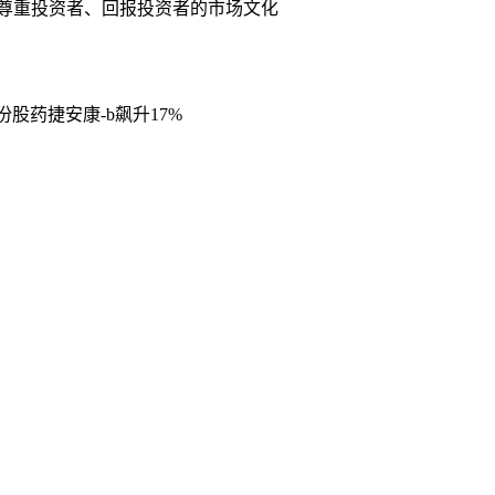
尊重投资者、回报投资者的市场文化
份股药捷安康-b飙升17%