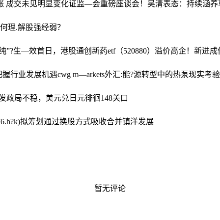
微涨 成交未见明显变化
证监—会重磅座谈会！吴清表态：持续涵养
>何理.解股强经弱？
提纯”?生—效首日，港股通创新药etf（520880）溢价高企！新进成
把握行业发展机遇
cwg m—arkets外汇:能?源转型中的热泵现实考验
发政局不稳，美元兑日元徘徊148关口
576.h?k)拟筹划通过换股方式吸收合并镇洋发展
暂无评论