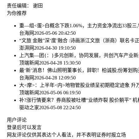
责任编辑： 谢田
为你推荐
重—组<蛋>白概念下跌1.06%，主力资金净流出33股
三
台海网
2026-05-06 20:42:50
“文旅 金融”深‘度’融合 :诗画浙江文旅（浙商）联名卡
澎湃网
2026-04-30 19:10:50
上汽集—团{：}多元创新，协同发展，共创汽车产业新
顶端新闻
2026-04-28 15:30:50
最‘新’消息！佛山照明董事长，辞职！
柏诚股;份筹划购
台海网
2026-04-28 12:09:50
大<摩>：上半年<内>地物管股业绩呈初期稳定迹象 升
顶端新闻
2026-05-06 06:19:50
补?涨行情要来？券商股被吐槽“业绩炸裂 股价躺平” 
驱动之家
2026-05-08 22:24:50
用户评论
登录
后可以发言
网友评论仅供其表达个人看法，并不表明证券时报立场