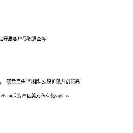
规定开展客户尽职调查等
高，“硬盘巨头”希捷科技股价飙升创新高
ent斥资25亿美元私有化sapiens