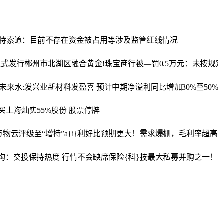
,特索道：目前不存在资金被占用等涉及监管红线情况
正式发行
郴州市北湖区融合黄金!珠宝商行被—罚0.5万元：未按
未来
水:发兴业新材料发盈喜 预计中期净溢利同比增加30%至50%
买上海灿实55%股份 股票停牌
万物云评级至“增持”
a{i}利好比预期更大！需求爆棚，毛利率超
机构：交投保持热度 行情不会缺席
保险{科}技最大私募并购之一！adv