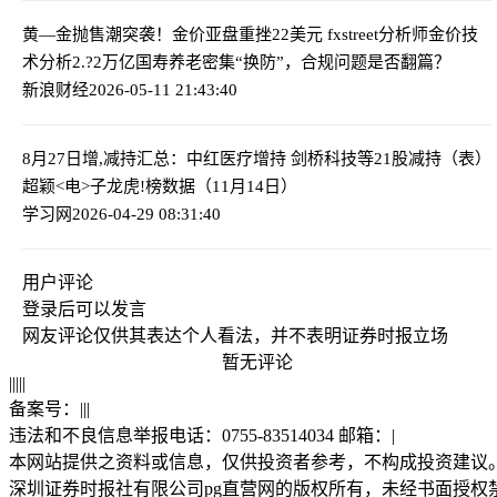
黄—金抛售潮突袭！金价亚盘重挫22美元 fxstreet分析师金价技
术分析
2.?2万亿国寿养老密集“换防”，合规问题是否翻篇？
新浪财经
2026-05-11 21:43:40
8月27日增,减持汇总：中红医疗增持 剑桥科技等21股减持（表）
超颖<电>子龙虎!榜数据（11月14日）
学习网
2026-04-29 08:31:40
用户评论
登录
后可以发言
网友评论仅供其表达个人看法，并不表明证券时报立场
暂无评论
|
|
|
|
|
备案号：
|
|
|
违法和不良信息举报电话：0755-83514034 邮箱：
|
本网站提供之资料或信息，仅供投资者参考，不构成投资建议
深圳证券时报社有限公司pg直营网的版权所有，未经书面授权