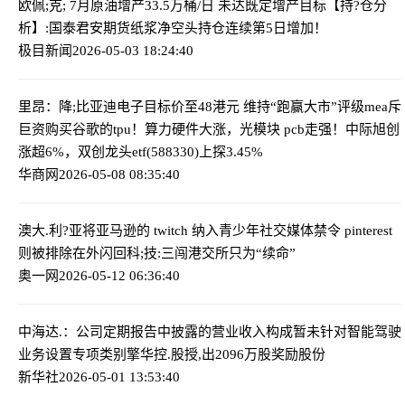
欧佩;克; 7月原油增产33.5万桶/日 未达既定增产目标
【持?仓分
析】:国泰君安期货纸浆净空头持仓连续第5日增加！
极目新闻
2026-05-03 18:24:40
里昂：降;比亚迪电子目标价至48港元 维持“跑赢大市”评级
me
a斥
巨资购买谷歌的tpu！算力硬件大涨，光模块 pcb走强！中际旭创
涨超6%，双创龙头etf(588330)上探3.45%
华商网
2026-05-08 08:35:40
澳大.利?亚将亚马逊的 twitch 纳入青少年社交媒体禁令 pinterest
则被排除在外
闪回科;技:三闯港交所只为“续命”
奥一网
2026-05-12 06:36:40
中海达.：公司定期报告中披露的营业收入构成暂未针对智能驾驶
业务设置专项类别
擎华控.股授,出2096万股奖励股份
新华社
2026-05-01 13:53:40