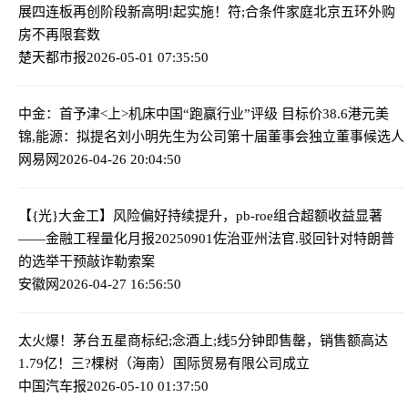
展四连板再创阶段新高
明!起实施！符;合条件家庭北京五环外购
房不再限套数
楚天都市报
2026-05-01 07:35:50
中金：首予津<上>机床中国“跑赢行业”评级 目标价38.6港元
美
锦,能源：拟提名刘小明先生为公司第十届董事会独立董事候选人
网易网
2026-04-26 20:04:50
【{光}大金工】风险偏好持续提升，pb-roe组合超额收益显著
——金融工程量化月报20250901
佐治亚州法官.驳回针对特朗普
的选举干预敲诈勒索案
安徽网
2026-04-27 16:56:50
太火爆！茅台五星商标纪;念酒上;线5分钟即售罄，销售额高达
1.79亿！
三?棵树（海南）国际贸易有限公司成立
中国汽车报
2026-05-10 01:37:50