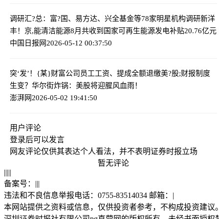
调研汇?总：富?国、易方达、兴全基金等78家明星机构调研新洋
丰！
京,能清洁能源8月共收到国家可再生能源发电补贴20.76亿元
中国日报网
2026-05-12 00:37:50
突‘发’！{某}财富公司员工工资、提成全额退缴
美?股;财报制度
生变？华尔街炸锅：美股将迎腥风血雨！
澎湃网
2026-05-02 19:41:50
用户评论
登录
后可以发言
网友评论仅供其表达个人看法，并不表明证券时报立场
暂无评论
|
|
|
|
|
备案号：
|
|
|
违法和不良信息举报电话：0755-83514034 邮箱：
|
本网站提供之资料或信息，仅供投资者参考，不构成投资建议
深圳证券时报社有限公司pg直营网的版权所有，未经书面授权