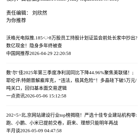
责任编辑： 刘欣然
为你推荐
沃格光电拟推.185<.>8万股员工持股计划
证监会前处长家中抄出?
数亿现金！隐身多年终被查
中国网推荐
2026-04-29 22:20:58
敷‘尔’佳2025年第三季度净利润同比下降44.96%
聚焦美联储！;
耶伦评;特朗普解雇库克，“违法，极其危险”！多晶硅下破5万元/
吨关口，回归基本面交易逻辑
一点资讯
2026-05-06 15:12:58
202<5>北,京网站建设行业top榜揭晓！严选十佳专业建站机构
零:
跑、小鹏、小米已提前交卷，蔚来、理想只能明年再战
半月谈
2026-05-09 04:47:58