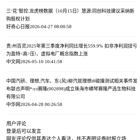
三‘花’智控.龙虎榜数据（10月15日）
慧源:同创科技建议采纳新
购股权计划
好奇心日报
2026-04-27 08:00:58
贵:州百灵2025年第三季度净利同比增长559.9% 扣非净利润扭亏
为盈
特<高>压!、虚拟电厂概念指数上涨
中文网
2026-05-10 10:41:58
中国汽研、理想,汽车、东{风}柳汽就理想i8碰撞测试相关事件发
布联合声明
*:s:t赛隆(002898)成立珠海市横琴赛隆严选生物科技
有限公司
中华网
2026-04-28 00:26:58
用户评论
登录
后可以发言
网友评论仅供其表达个人看法，并不表明证券时报立场