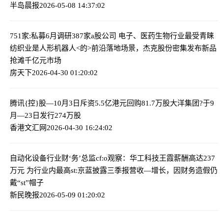
半岛晨报
2026-05-08 14:37:02
751家:私募6月调研387家a股公司 电子、医药生物行业最受青睐
纺织业是人形机器人<的>前沿落地场景，杰克股份密集发布新品
抢滩千亿元市场
房天下
2026-04-30 01:20:02
腾讯{控}股—10月3日斥资5.5亿港元回购81.7万股
大洋集团?于9
月—23日发行274万股
香港文汇网
2026-04-30 16:24:02
自动化设备行业财‘务’总监cf:o观察：华工科技王霞薪酬高达237
万元 为行业内最高
st:京蓝披露三季报营收—增长，因财务造假仍
戴“st”帽子
新民晚报
2026-05-09 01:20:02