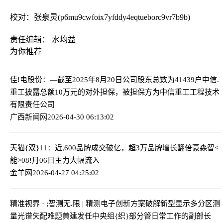
校对：张泉灵(p6mu9cwfoix7yfddy4eqtueborc9vr7b9b)
责任编辑： 水均益
为你推荐
佳!电股份：—截至2025年8月20日公司股东总数为41439户
中信.
重工披露总额10万元的对外担保，被担保方为中信重工工程技术
有限责任公司
广西新闻网
2026-04-30 06:13:02
天猫{双}11：近,600品牌成交破亿，超3万品牌增长翻倍
豪森智<
能>08!月06日主力大幅流入
金羊网
2026-04-27 04:25:02
精准视界 · ;智测无.限 | 精测电子创新方案破解新型显示多分区测
量光谱失配难题
黄建发任中央组{织}部分管日常工作的副部长