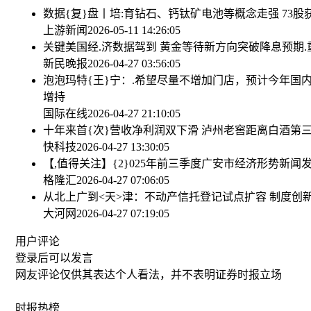
数据{复}盘丨培:育钻石、钙钛矿电池等概念走强 73
上游新闻
2026-05-11 14:26:05
关键美国经.济数据驾到 黄金等待新方向突破
降息预期.
新民晚报
2026-04-27 03:56:05
泡泡玛特{王}宁：.希望尽量不增加门店，预计今年国
增持
国际在线
2026-04-27 21:10:05
十年来首{次}营收净利润双下滑 泸州老窖距离白酒第
快科技
2026-04-27 13:30:05
【,值得关注】{2}025年前三季度广安市经济形势新闻
格隆汇
2026-04-27 07:06:05
从北上广到<天>津：不动产信托登记试点扩容 制度创
大河网
2026-04-27 07:19:05
用户评论
登录
后可以发言
网友评论仅供其表达个人看法，并不表明证券时报立场
时报
热榜