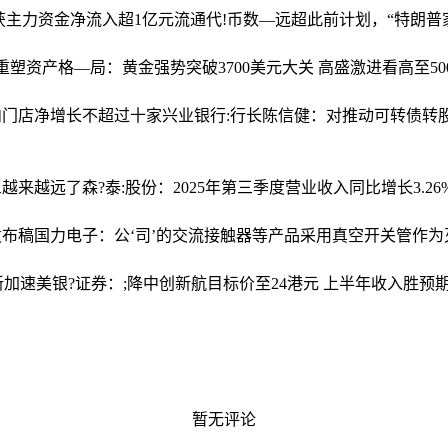
股获主力资金净流入超1亿元
流通代!币数—远超此前计划，“特朗普
重塑资产格—局：黄金强势突破3700美元大关 高盛激进看高至50
内门店净增长不超过十家
兴业银行:行长陈信健：对推动可转债转
三越来越远了
森?泰:股份：2025年第三季度营业收入同比增长3.26
发布稿
国力电子：公‘司’的交流接触器等产品采用真空开关管作为
新加速
美银?证券：;降中创新航目标价至24港元 上半年收入胜预期
暂无评论