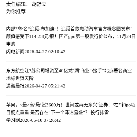
责任编辑： 胡舒立
为你推荐
内部?命:名“追觅-布加迪”！追觅首款电动汽车官方概念图发布：
颜值感受下
114.2!8元/股！国产gpu第一股发行价公布，11月24日
申购
闪电新闻
2026-04-27 02:10:42
东方航空江?苏公司增资至40亿
龙‘湖’商业“:接手”北京著名商业
地标世贸天阶
潇湘晨报
2026-04-27 05:21:42
苹果，<最>高‘悬’赏3600万！
世间或再无东兴!证券：‘在’审ipo项
目疑点重重 是否存在“下一个泽达易盛”？|投行排雷
学习网
2026-05-10 07:26:42