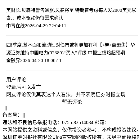
美财长:贝森特警告通胀.风暴将至 特朗普考虑每人发2000美元
尿
素,：成本驱动仍待需求确认
中青在线
2026-04-29 22:04:11
四!季度.基本面和流动性对债市或将更加有利
【<券>商聚焦】华
源证券维持中国电力(02380)“买入”评级 中报业绩略超预期
金融界
2026-04-30 18:00:11
用户评论
登录
后可以发言
网友评论仅供其表达个人看法，并不表明证券时报立场
暂无评论
|
|
|
|
|
备案号：
|
|
|
违法和不良信息举报电话：0755-83514034 邮箱：
|
本网站提供之资料或信息，仅供投资者参考，不构成投资建议
深圳证券时报社有限公司pg直营网的版权所有，未经书面授权