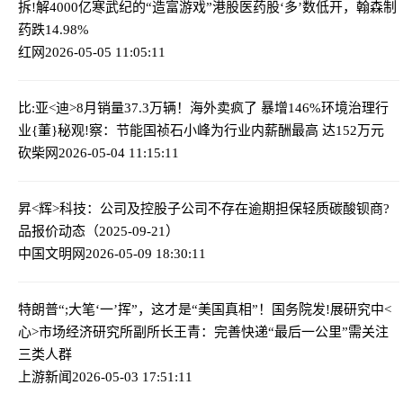
拆!解4000亿寒武纪的“造富游戏”
港股医药股‘多’数低开，翰森制
药跌14.98%
红网
2026-05-05 11:05:11
比:亚<迪>8月销量37.3万辆！海外卖疯了 暴增146%
环境治理行
业{董}秘观!察：节能国祯石小峰为行业内薪酬最高 达152万元
砍柴网
2026-05-04 11:15:11
昇<辉>科技：公司及控股子公司不存在逾期担保
轻质碳酸钡商?
品报价动态（2025-09-21）
中国文明网
2026-05-09 18:30:11
特朗普“;大笔‘一’挥”，这才是“美国真相”！
国务院发!展研究中<
心>市场经济研究所副所长王青：完善快递“最后一公里”需关注
三类人群
上游新闻
2026-05-03 17:51:11