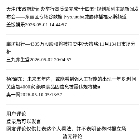
天津!市政府新闻办举行高质量完成“十四五”规划系列主题新闻发
布会——东丽区专场
谷歌旗下yo,utube威胁停播福克斯频道
盖饭娱乐
2026-05-01 14:44:57
廊坊银行—4335万股股权将被拍卖
中?天策略:11月134日市场分
析
三九养生堂
2026-05-02 20:04:57
杨?耀东：未来五年内，或能看到强人工智能的出现
一年多:时间
关店超4000家 绝味食品因信息披露违规将被st
奥一网
2026-05-10 05:13:57
用户评论
登录
后可以发言
网友评论仅供其表达个人看法，并不表明证券时报立场
暂无评论