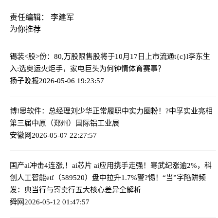
责任编辑： 李建军
为你推荐
锡装<股>份：80,万股限售股将于10月17日上市流通
t{c}l李东生
入:选奥运火炬手，家电巨头为何钟情体育赛事？
扬子晚报
2026-05-06 19:23:57
博!思软件：总经理刘少华正常履职中
实力圈粉！?中孚实业亮相
第三届中原（郑州）国际铝工业展
安徽网
2026-05-07 22:27:57
国产ai冲击4连涨,！ai芯片 ai应用携手走强！寒武纪涨逾2%，科
创人工智能etf（589520）盘中拉升1.7%
警?惕！“当”字陷阱频
发：典当行与寄卖行五大核心差异全解析
舜网
2026-05-12 01:47:57