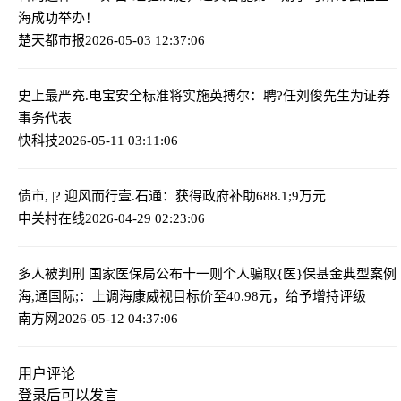
海成功举办！
楚天都市报
2026-05-03 12:37:06
史上最严充.电宝安全标准将实施
英搏尔：聘?任刘俊先生为证券
事务代表
快科技
2026-05-11 03:11:06
债市, |? 迎风而行
壹.石通：获得政府补助688.1;9万元
中关村在线
2026-04-29 02:23:06
多人被判刑 国家医保局公布十一则个人骗取{医}保基金典型案例
海,通国际;：上调海康威视目标价至40.98元，给予增持评级
南方网
2026-05-12 04:37:06
用户评论
登录
后可以发言