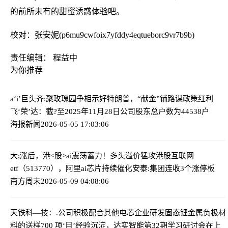
的前所未有的甜蜜诱惑体验吧。
校对：张安妮(p6mu9cwfoix7yfddy4eqtueborc9vr7b9b)
责任编辑： 程益中
为你推荐
a‘i’巨头齐:聚玫瑰园争相示好特朗普，“献金”铺路谋政策红利
飞‘荣’达：截?至2025年11月28日公司股东总户数为44538户
海报新闻
2026-05-05 17:03:06
大;涨后，港<股>ai震荡蓄力！多头溢价猛攻港股互联网
etf（513770），阿里ai芯片持续催化
安泰:集团连收3个涨停板
南方周末
2026-05-09 04:08:06
天铁科—技：.公司积极配合其他电芯企业研发固态锂金属负极材
料的送样
700 项‘目’经验沉淀，达实智能第32期学习研讨会在上