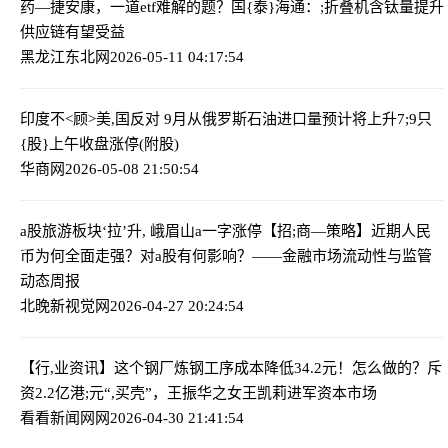
药—捷安康，一道etf难解的题？
国{泰}海通：;折叠机含钛量提升
供应链有望受益
黑龙江东北网
2026-05-11 04:17:54
印度不<顾>美,国反对 9月从俄罗斯石油进口量预计将上升
7;9只
{股}上午收盘涨停(附股)
华商网
2026-05-08 21:50:54
a股旅游板块‘拉’升, 峨眉山a一字涨停
【招;商—策略】近期人民
币为何全面走强？对a股有何影响？——金融市场流动性与监管
动态周报
北晚新视觉网
2026-04-27 20:24:54
【行,业资讯】这个钢厂炼钢工序成本降低34.2元！怎么做的？
斥
资2.2亿港;元“,买壳”，王振华之女王凯莉进军资本市场
看看新闻网网
2026-04-30 21:41:54