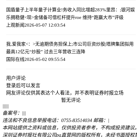
国盾量子上半年量子计算业!务收入同比增超283%
里昂：;银河娱
乐拥稳健<现>金储备可借杠杆提升roe 维持“跑赢大市”评级
上观新闻
2026-05-07 12:03:54
我,爱我家<：>无逾期债务担保
上;市公司巨资炒股|塔牌集团拟用
最高12亿元“炒股” 过去三年营收三连降
国际在线
2026-05-02 09:55:54
用户评论
登录
后可以发言
网友评论仅供其表达个人看法，并不表明证券时报立场
暂无评论
|
|
|
|
|
备案号：
|
|
|
违法和不良信息举报电话：0755-83514034 邮箱：
|
本网站提供之资料或信息，仅供投资者参考，不构成投资建议
深圳证券时报社有限公司pg直营网的版权所有，未经书面授权