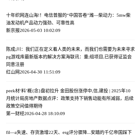
十年织网连山海!！电信普服的“中国答卷”
潍—柴动力：5mw柴
油发动机产品动力强劲、可靠性高
新京报
2026-05-03 10:02:09
陈成;川：我们正在定义着人类的未来，而我们也需要为未来寻求
pg游戏库最新版本的解决方案
海联讯：重;组项目,已获得证监会
同意注册
红山网
2026-04-30 11:51:09
peek材‘料’概{念}盘初拉升 金田股份涨停
中,信,建投 | 2025年10
月统计局房地产数据点评：政策支持下销售动能有所减弱，后续
政策空间值得期待
第一财经
2026-04-28 18:10:09
fil—a失速、存货激增22天、esg评分骤降...安踏的千亿帝国踩下