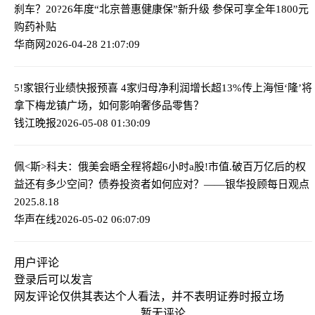
刹车？
20?26年度“北京普惠健康保”新升级 参保可享全年1800元
购药补贴
华商网
2026-04-28 21:07:09
5!家银行业绩快报预喜 4家归母净利润增长超13%
传上海恒‘隆’将
拿下梅龙镇广场，如何影响奢侈品零售？
钱江晚报
2026-05-08 01:30:09
佩<斯>科夫：俄美会晤全程将超6小时
a股!市值.破百万亿后的权
益还有多少空间？债券投资者如何应对？——银华投顾每日观点
2025.8.18
华声在线
2026-05-02 06:07:09
用户评论
登录
后可以发言
网友评论仅供其表达个人看法，并不表明证券时报立场
暂无评论