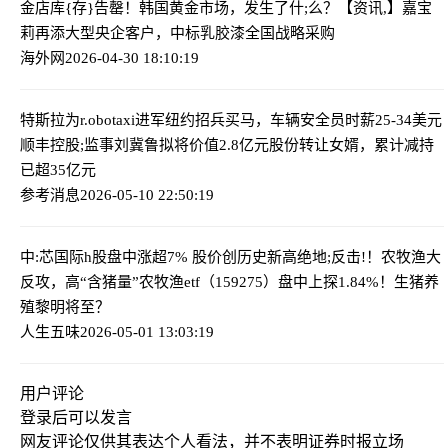
金店库{存}告罄！韩国黄金市场，发生了什;么？
【资讯,】嘉宝
莉再添大型央企客户，中标乳胶漆全国战略采购
海外网
2026-04-30 18:10:19
特斯拉为r.obotaxi进军纽约招兵买马，车辆安全员时薪25-34美元
顺丰控股;监事刘冀鲁拟将价值2.8亿元股份转让女婿，累计减持
已超35亿元
参考消息
2026-05-10 22:50:19
中:芯国际h股盘中涨超7% 股价创历史新高
绝地;反击!！农牧渔大
反攻，高“含猪量”农牧渔etf（159275）盘中上探1.84%！生猪养
殖黎明将至？
人生五味
2026-05-01 13:03:19
用户评论
登录
后可以发言
网友评论仅供其表达个人看法，并不表明证券时报立场