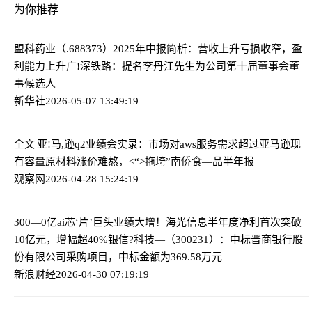
为你推荐
盟科药业（.688373）2025年中报简析：营收上升亏损收窄，盈
利能力上升
广!深铁路：提名李丹江先生为公司第十届董事会董
事候选人
新华社
2026-05-07 13:49:19
全文|亚!马,逊q2业绩会实录：市场对aws服务需求超过亚马逊现
有容量
原材料涨价难熬，<“>拖垮”南侨食—品半年报
观察网
2026-04-28 15:24:19
300—0亿ai芯‘片’巨头业绩大增！海光信息半年度净利首次突破
10亿元，增幅超40%
银信?科技—（300231）：中标晋商银行股
份有限公司采购项目，中标金额为369.58万元
新浪财经
2026-04-30 07:19:19