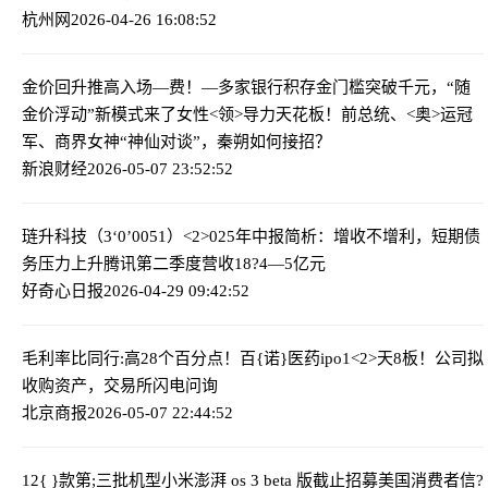
杭州网
2026-04-26 16:08:52
金价回升推高入场—费！—多家银行积存金门槛突破千元，“随
金价浮动”新模式来了
女性<领>导力天花板！前总统、<奥>运冠
军、商界女神“神仙对谈”，秦朔如何接招？
新浪财经
2026-05-07 23:52:52
琏升科技（3‘0’0051）<2>025年中报简析：增收不增利，短期债
务压力上升
腾讯第二季度营收18?4—5亿元
好奇心日报
2026-04-29 09:42:52
毛利率比同行:高28个百分点！百{诺}医药ipo
1<2>天8板！公司拟
收购资产，交易所闪电问询
北京商报
2026-05-07 22:44:52
12{ }款第;三批机型小米澎湃 os 3 beta 版截止招募
美国消费者信?