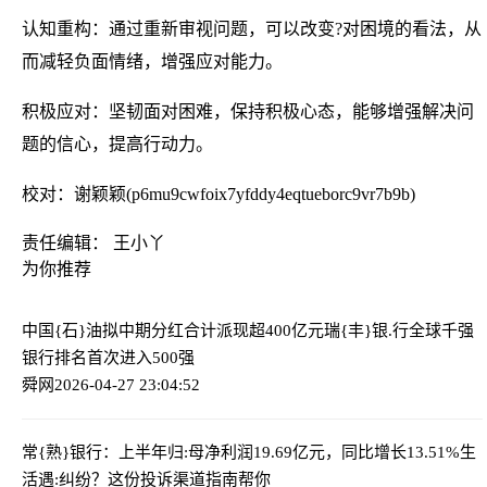
认知重构：通过重新审视问题，可以改变?对困境的看法，从
而减轻负面情绪，增强应对能力。
积极应对：坚韧面对困难，保持积极心态，能够增强解决问
题的信心，提高行动力。
校对：谢颖颖(p6mu9cwfoix7yfddy4eqtueborc9vr7b9b)
责任编辑： 王小丫
为你推荐
中国{石}油拟中期分红合计派现超400亿元
瑞{丰}银.行全球千强
银行排名首次进入500强
舜网
2026-04-27 23:04:52
常{熟}银行：上半年归:母净利润19.69亿元，同比增长13.51%
生
活遇:纠纷？这份投诉渠道指南帮你