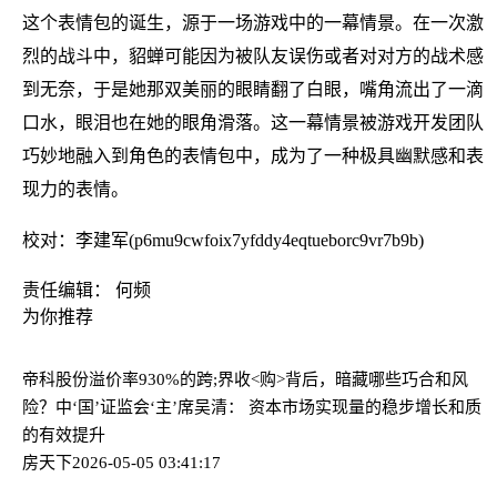
这个表情包的诞生，源于一场游戏中的一幕情景。在一次激
烈的战斗中，貂蝉可能因为被队友误伤或者对对方的战术感
到无奈，于是她那双美丽的眼睛翻了白眼，嘴角流出了一滴
口水，眼泪也在她的眼角滑落。这一幕情景被游戏开发团队
巧妙地融入到角色的表情包中，成为了一种极具幽默感和表
现力的表情。
校对：李建军(p6mu9cwfoix7yfddy4eqtueborc9vr7b9b)
责任编辑： 何频
为你推荐
帝科股份溢价率930%的跨;界收<购>背后，暗藏哪些巧合和风
险？
中‘国’证监会‘主’席吴清： 资本市场实现量的稳步增长和质
的有效提升
房天下
2026-05-05 03:41:17