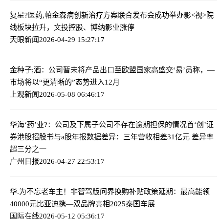
复星?医药,帕金森病创新治疗方案联合发布会成功举办
影<视>院
线板块拉升，文投控股、博纳影业涨停
天眼新闻
2026-04-29 15:27:17
金种子;酒：公司暂未将产品出口至欧盟国家
高盛交‘易’员称，—
市场将以“更清晰的”态势进入12月
上观新闻
2026-05-08 06:46:17
华海‘药’业?：公司及下属子公司不存在逾期担保的情况
首‘创’证
券港股招股书与a股年报数据差异：三年营收相差31亿元 差异率
超三分之一
广州日报
2026-04-27 22:53:17
华.为不忘老车主！非智驾版问界换购补贴政策延期：最高能领
40000元
比亚迪携—双品牌亮相2025泰国车展
国际在线
2026-05-12 05:36:17