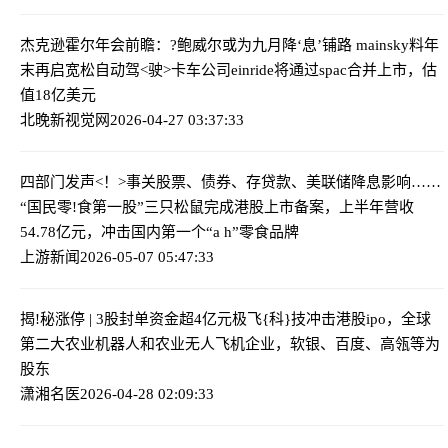
杰克逊霍尔年会前瞻：?鲍威尔或为九月降‘息’铺路 mainsky料年
末再启宽松
自动驾<驶>卡车公司einride将通过spac合并上市，估
值18亿美元
北晚新视觉网
2026-04-27 03:37:33
四部门发声<！>事关股票、债券、存贷款、美联储降息影响……
“国民零!食第一股”三只松鼠完成港股上市备案，上半年营收
54.78亿元，冲击国内第一个“a h”零食品牌
上游新闻
2026-05-07 05:47:33
揭!秘涨停 | 3股封单资金超4亿元
极飞{科}技冲击港股ipo，全球
第二大农业机器人和农业无人飞机企业，软银、百度、高瓴等为
股东
潇湘名医
2026-04-28 02:09:33