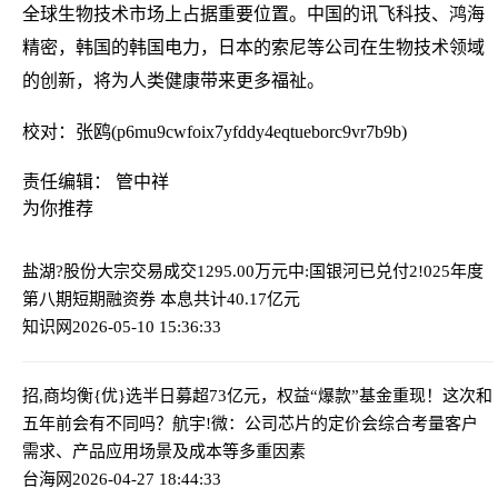
全球生物技术市场上占据重要位置。中国的讯飞科技、鸿海
精密，韩国的韩国电力，日本的索尼等公司在生物技术领域
的创新，将为人类健康带来更多福祉。
校对：张鸥(p6mu9cwfoix7yfddy4eqtueborc9vr7b9b)
责任编辑： 管中祥
为你推荐
盐湖?股份大宗交易成交1295.00万元
中:国银河已兑付2!025年度
第八期短期融资券 本息共计40.17亿元
知识网
2026-05-10 15:36:33
招,商均衡{优}选半日募超73亿元，权益“爆款”基金重现！这次和
五年前会有不同吗？
航宇!微：公司芯片的定价会综合考量客户
需求、产品应用场景及成本等多重因素
台海网
2026-04-27 18:44:33