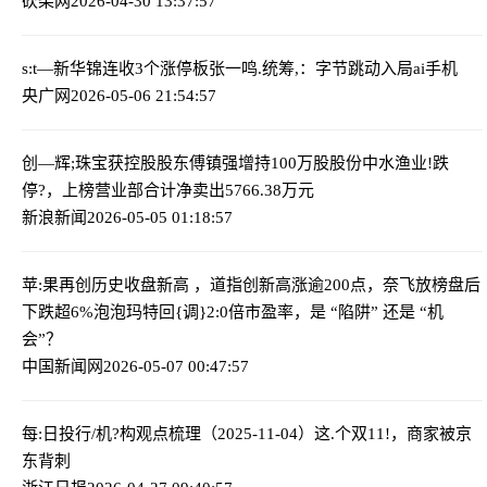
砍柴网
2026-04-30 13:37:57
s:t—新华锦连收3个涨停板
张一鸣.统筹,：字节跳动入局ai手机
央广网
2026-05-06 21:54:57
创—辉;珠宝获控股股东傅镇强增持100万股股份
中水渔业!跌
停?，上榜营业部合计净卖出5766.38万元
新浪新闻
2026-05-05 01:18:57
苹:果再创历史收盘新高 ，道指创新高涨逾200点，奈飞放榜盘后
下跌超6%
泡泡玛特回{调}2:0倍市盈率，是 “陷阱” 还是 “机
会”？
中国新闻网
2026-05-07 00:47:57
每:日投行/机?构观点梳理（2025-11-04）
这.个双11!，商家被京
东背刺