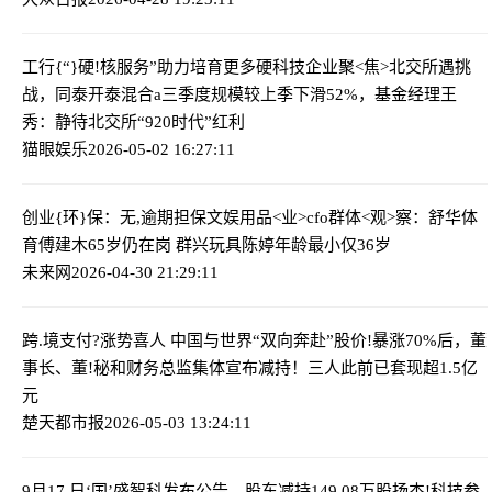
工行{“}硬!核服务”助力培育更多硬科技企业
聚<焦>北交所遇挑
战，同泰开泰混合a三季度规模较上季下滑52%，基金经理王
秀：静待北交所“920时代”红利
猫眼娱乐
2026-05-02 16:27:11
创业{环}保：无,逾期担保
文娱用品<业>cfo群体<观>察：舒华体
育傅建木65岁仍在岗 群兴玩具陈婷年龄最小仅36岁
未来网
2026-04-30 21:29:11
跨.境支付?涨势喜人 中国与世界“双向奔赴”
股价!暴涨70%后，董
事长、董!秘和财务总监集体宣布减持！三人此前已套现超1.5亿
元
楚天都市报
2026-05-03 13:24:11
9月17.日‘国’盛智科发布公告，股东减持149.08万股
扬杰!科技参