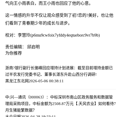
气向王小雨表白，而王小雨也回应了他的心意。
这一情感的升华不仅让观众感受到了初?恋的?美好，也让他
们看到了青春期少年的成长与进步。
校对：李慧玲(p6mu9cwfoix7yfddy4eqtueborc9vr7b9b)
责任编辑： 邱启明
为你推荐
浙商?银行副行长骆峰回应增持计划进展：截至目前增持金额已
过半
农发行党委书记、董事长湛东升赴山西分行调研!
黑龙江东北网
2026-05-06 00:38:11
中:兴—通讯（000063）：中标深圳市南山区政务服务和数据管
理局采购项目，中标金额为2508.87万元
【.天风农业】如何看待7
月生猪能繁数据？
大众日报
2026-04-28 19:23:11