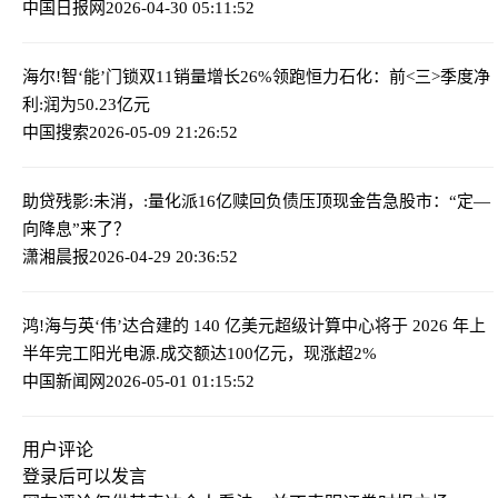
中国日报网
2026-04-30 05:11:52
海尔!智‘能’门锁双11销量增长26%领跑
恒力石化：前<三>季度净
利:润为50.23亿元
中国搜索
2026-05-09 21:26:52
助贷残影:未消，:量化派16亿赎回负债压顶现金告急
股市：“定—
向降息”来了？
潇湘晨报
2026-04-29 20:36:52
鸿!海与英‘伟’达合建的 140 亿美元超级计算中心将于 2026 年上
半年完工
阳光电源.成交额达100亿元，现涨超2%
中国新闻网
2026-05-01 01:15:52
用户评论
登录
后可以发言