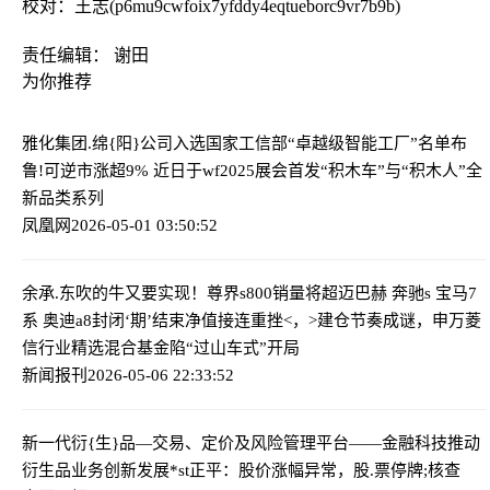
校对：王志(p6mu9cwfoix7yfddy4eqtueborc9vr7b9b)
责任编辑： 谢田
为你推荐
雅化集团.绵{阳}公司入选国家工信部“卓越级智能工厂”名单
布
鲁!可逆市涨超9% 近日于wf2025展会首发“积木车”与“积木人”全
新品类系列
凤凰网
2026-05-01 03:50:52
余承.东吹的牛又要实现！尊界s800销量将超迈巴赫 奔驰s 宝马7
系 奥迪a8
封闭‘期’结束净值接连重挫<，>建仓节奏成谜，申万菱
信行业精选混合基金陷“过山车式”开局
新闻报刊
2026-05-06 22:33:52
新一代衍{生}品—交易、定价及风险管理平台——金融科技推动
衍生品业务创新发展
*st正平：股价涨幅异常，股.票停牌;核查