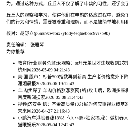
为。通过这种方式，丘丘人不仅了解了申鹤的习性，还学会
丘丘人的观察和学习，使得他们在申鹤的适应过程中，避免
们的行为和情感，需要被尊重和理解，而不是被简单地利用
校对：胡舒立(p6mu9cwfoix7yfddy4eqtueborc9vr7b9b)
责任编辑： 张雅琴
为你推荐
教育!行业财务总监cfo观察：st开元董世才违规收到2次警
杭州网
2026-05-09 04:21:43
美:国.股市：标普500指数再创新高 生产者价格意外下
潇湘晨报
2026-05-06 19:12:43
羊.肉卖爆了 羊肉价格涨涨涨
网{络}攻击后，欧洲多座
百度新闻搜索
2026-05-08 21:44:43
视频|济安金.信：基金高质量{发}展为何应重视业绩基
未来网
2026-04-27 21:16:43
小鹏汽车港股暴涨18%！何小<鹏>独家揭,秘：做机器
猫眼娱乐
2026-05-04 12:42:43