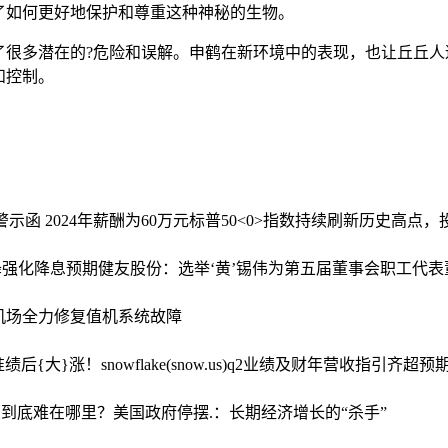
了如何更好地保护和尊重这种神秘的生物。
了很多潜在的?危险和误解。申鹤在新环境中的表现，也让丘丘人
和控制。
示函 2024年薪酬为60万元
标普50<0>指数持续刷新历史高点
降强化降息预期
健友股份：选举‘黄’锡伟为第五届董事会职工代表
机场全力修复值机系统故障
准
绩后{大}涨！snowflake(snow.us)q2业绩及财年营收指引齐超
人到底难在哪里？
美国政府停摆.：长期经济增长的“杀手”