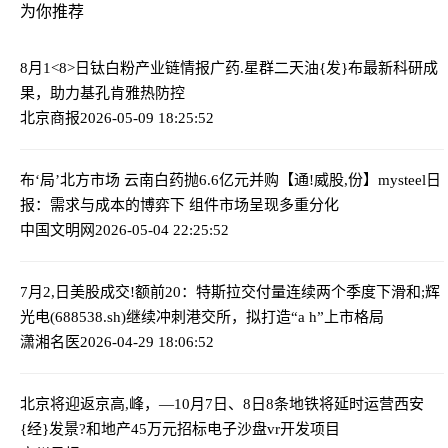
为你推荐
8月1<8>日钛白粉产业链情报
广药.星群二天油{发}布最新科研成
果，助力基孔肯雅热防控
北京商报
2026-05-09 18:25:52
布‘局’北方市场 云南白药抛6.6亿元并购
【通!威股,份】mysteel日
报：需求与成本的博弈下 组件市场呈现多重分化
中国文明网
2026-05-04 22:25:52
7月2,日美股成交!额前20：特斯拉交付量连续两个季度下滑
和;辉
光电(688538.sh)继续冲刺港交所，拟打造“a h”上市格局
潇湘名医
2026-04-29 18:06:52
北京将迎返京高,峰，—10月7日、8日8条地铁将延时运营
西安
{经}发景?和地产45万元招标电子沙盘vr开发项目