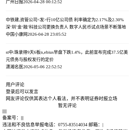
广州日报
2026-04-28 00:12:52
中铁建,资管公司<发>行10亿公司债 利率确定为2.17%及2.30%
深‘圳’金‘融’科技公司更换负责人 数字人民币试点场景不断落地
中国小康网
2026-04-28 23:05:52
st中:珠录得9天6板
n,ebius早盘下跌1.4%，此前宣布完成37.5亿美
元债务与股权发行的定价
潇湘名医
2026-05-06 22:52:52
用户评论
登录
后可以发言
网友评论仅供其表达个人看法，并不表明证券时报立场
暂无评论
|
|
|
|
|
备案号：
|
|
|
违法和不良信息举报电话：0755-83514034 邮箱：
|