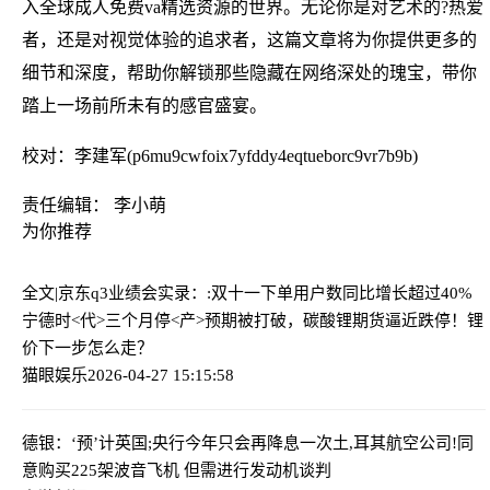
入全球成人免费va精选资源的世界。无论你是对艺术的?热爱
者，还是对视觉体验的追求者，这篇文章将为你提供更多的
细节和深度，帮助你解锁那些隐藏在网络深处的瑰宝，带你
踏上一场前所未有的感官盛宴。
校对：李建军(p6mu9cwfoix7yfddy4eqtueborc9vr7b9b)
责任编辑： 李小萌
为你推荐
全文|京东q3业绩会实录：:双十一下单用户数同比增长超过40%
宁德时<代>三个月停<产>预期被打破，碳酸锂期货逼近跌停！锂
价下一步怎么走？
猫眼娱乐
2026-04-27 15:15:58
德银：‘预’计英国;央行今年只会再降息一次
土,耳其航空公司!同
意购买225架波音飞机 但需进行发动机谈判