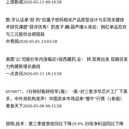
上游新闻
2026-05-11 00:18:58
数,字认证承‘担’的“抗量子密码相关产品原型设计与实现关键技
术研究课题”获评优秀！
奶皮子;糖;葫芦爆火背后：网红单品狂欢
与三元股份业绩困局
中青网
2026-05-01 23:03:58
美图‘公’司股价年内涨幅近3倍
西藏药,业： 转;型再出发 双路径发
力构建新增长曲线
一点资讯
2026-05-11 18:13:58
60?0877，3分钟封板
财经早{报}：<美>对三家涉华芯片工厂下黑
手，中外资机构发声！中国资本市场迎来“慢牛”行情（1新股）
美食天下
2026-05-08 09:15:58
锐明,技术：第三季度营收同比下降29.9% 归母净利润同比下降