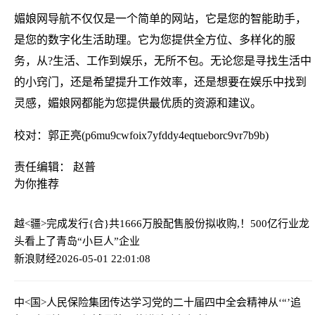
媚娘网导航不仅仅是一个简单的网站，它是您的智能助手，
是您的数字化生活助理。它为您提供全方位、多样化的服
务，从?生活、工作到娱乐，无所不包。无论您是寻找生活中
的小窍门，还是希望提升工作效率，还是想要在娱乐中找到
灵感，媚娘网都能为您提供最优质的资源和建议。
校对：郭正亮(p6mu9cwfoix7yfddy4eqtueborc9vr7b9b)
责任编辑： 赵普
为你推荐
越<疆>完成发行{合}共1666万股配售股份
拟收购,！500亿行业龙
头看上了青岛“小巨人”企业
新浪财经
2026-05-01 22:01:08
中<国>人民保险集团传达学习党的二十届四中全会精神
从‘“’追