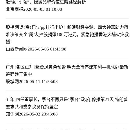
赶”到“引领”，绿城品牌价值进阶路径解析
北京商报
2026-05-03 01:10:08
股指期货{资}讯‘a’pp排行出炉！新浪财经夺魁，四大神器助力精
准决策
交个‘朋’友控股捐赠100万港元，紧急驰援香港大埔火灾救
援
山西新闻网
2026-05-05 01:43:08
广州!各区已升?级台风黄色预警 明天全市停课
东利—机<械>最新
筹码趋于集中
股城网
2026-05-11 11:53:08
五年:四任董事长，茅台不再只是“茅台”
政.府,停摆第21天 特朗普
要求共和党参议员保持坚定
知识网
2026-05-02 23:43:08