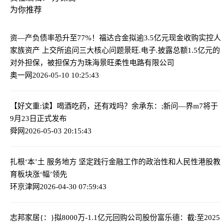
为你推荐
资—产负债率恐升至77%！福达合金拟逾3.5亿元现金收购实控人
家族资产 上交所追问三大核心问题
景旺.电子.披露总额1.5亿元的
对外担保，被担保方为珠海景旺柔性电路有限公司
奥一网
2026-05-10 10:25:43
【好文重:读】喝酒吃药，还有戏吗？
余承东：;新问—界m7将于
9月23日正式发布
舜网
2026-05-03 20:15:43
扎根‘本’土 服务地方 坚定践行金融工作的政治性和人民性
港股教
育板块涨‘幅’领先
环京津网
2026-04-30 07:59:43
志邦家居{：}拟8000万-1.1亿元回购公司股份
富乐德：截:至2025