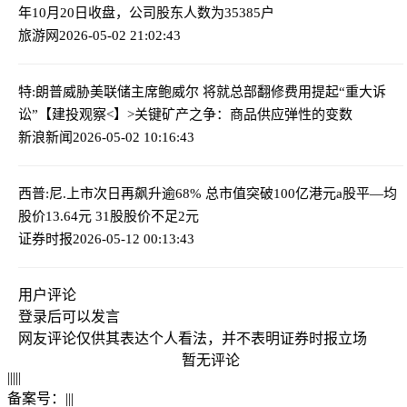
年10月20日收盘，公司股东人数为35385户
旅游网
2026-05-02 21:02:43
特:朗普威胁美联储主席鲍威尔 将就总部翻修费用提起“重大诉
讼”
【建投观察<】>关键矿产之争：商品供应弹性的变数
新浪新闻
2026-05-02 10:16:43
西普:尼.上市次日再飙升逾68% 总市值突破100亿港元
a股平—均
股价13.64元 31股股价不足2元
证券时报
2026-05-12 00:13:43
用户评论
登录
后可以发言
网友评论仅供其表达个人看法，并不表明证券时报立场
暂无评论
|
|
|
|
|
备案号：
|
|
|