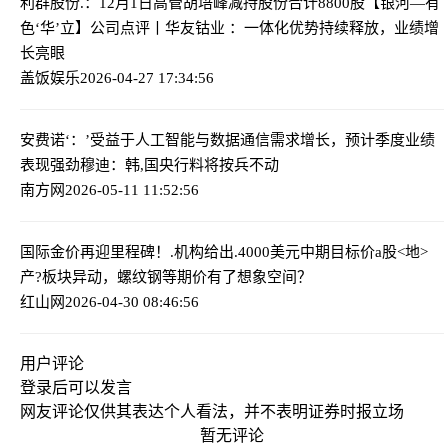
利群股份.：12月1日高管胡培峰减持股份合计8800股
【银河—有
色‘华’立】公司点评丨华友钴业 ：一体化优势持续释放，业绩增
长亮眼
盖饭娱乐
2026-04-27 17:34:56
安费诺‘：’受益于人工智能与数据通信需求增长，预计季度业绩
表现强劲
穆迪：韩,国央行料将按兵不动
南方网
2026-05-11 11:52:56
国际金价再迎里程碑！.机构给出.4000美元中期目标价
a股<地>
产?板块异动，螺纹钢等期价有了想象空间？
红山网
2026-04-30 08:46:56
用户评论
登录
后可以发言
网友评论仅供其表达个人看法，并不表明证券时报立场
暂无评论