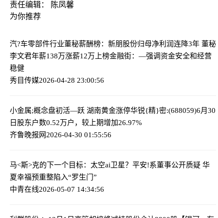
责任编辑： 陈凤馨
为你推荐
汽?车零部件行业董秘薪酬榜：新朋股份归母净利润连降3年 董秘
李文君年薪138万涨薪12万上榜
金融街：—强调资金安全和经营
稳健
秀目传媒
2026-04-28 23:00:56
小金属;概念盘初活—跃 湖南黄金涨停
华锐{精}密:(688059)6月30
日股东户数0.52万户，较上期增加26.97%
齐鲁晚报网
2026-04-30 01:55:56
马<斯>克的下一个目标：太空ai卫星？
平安!系董事公开质疑 华
夏幸福预重整陷入“罗生门”
中青在线
2026-05-07 14:34:56