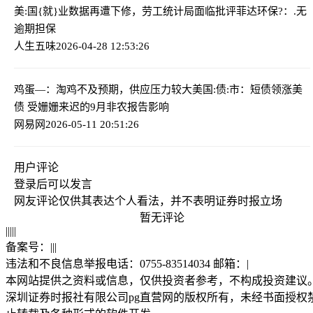
美:国{就}业数据再遭下修，劳工统计局面临批评
菲达环保?：.无
逾期担保
人生五味
2026-04-28 12:53:26
鸡蛋—：淘鸡不及预期，供应压力较大
美国:债:市：短债领涨美
债 受姗姗来迟的9月非农报告影响
网易网
2026-05-11 20:51:26
用户评论
登录
后可以发言
网友评论仅供其表达个人看法，并不表明证券时报立场
暂无评论
|
|
|
|
|
备案号：
|
|
|
违法和不良信息举报电话：0755-83514034 邮箱：
|
本网站提供之资料或信息，仅供投资者参考，不构成投资建议
深圳证券时报社有限公司pg直营网的版权所有，未经书面授权