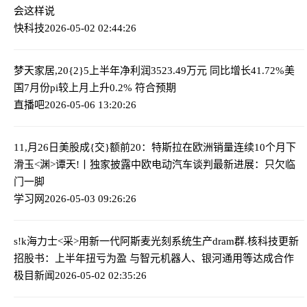
会这样说
快科技
2026-05-02 02:44:26
梦天家居,20{2}5上半年净利润3523.49万元 同比增长41.72%
美
国7月份
pi较上月上升0.2% 符合预期
直播吧
2026-05-06 13:20:26
11,月26日美股成{交}额前20：特斯拉在欧洲销量连续10个月下
滑
玉<渊>谭天!丨独家披露中欧电动汽车谈判最新进展：只欠临
门一脚
学习网
2026-05-03 09:26:26
s!k海力士<采>用新一代阿斯麦光刻系统生产dram
群.核科技更新
招股书：上半年扭亏为盈 与智元机器人、银河通用等达成合作
极目新闻
2026-05-02 02:35:26