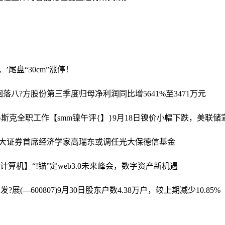
5‘，’尾盘“30cm”涨停！
回落
八?方股份第三季度归母净利润同比增5641%至3471万元
马斯克全职工作
【smm镍午评{】}9月18日镍价小幅下跌，美联储
光大证券首席经济学家高瑞东或调任光大保德信基金
西计算机】“!锚”定web3.0未来峰会，数字资产新机遇
发?展(—600807)9月30日股东户数4.38万户，较上期减少10.85%