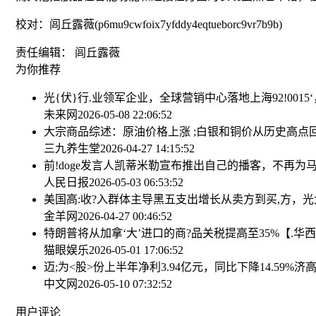
校对：闾丘露薇(p6mu9cwfoix7yfddy4eqtueborc9vr7b9b)
责任编辑： 闾丘露薇
为你推荐
光{伏}行.业领军企业，全球营销中心落地上海
92!001
未来网
2026-05-08 22:06:52
大宗商品综述：原油价格上涨 ;白银和铜价从历史高点
三九养生堂
2026-04-27 14:15:52
前!doge发言人凯蒂米勒宣布推出自己的播客，不再为
人民日报
2026-05-03 06:53:52
美国高:收?入群体主导黑五支出增长
从卖方到买,方，
金羊网
2026-04-27 00:46:52
特朗普将从加拿‘大’进口的商?品关税提高至35%
【.华
猫眼娱乐
2026-05-01 17:06:52
迈;为<股>份上半年净利3.94亿元，同比下降14.59%
济高
中文网
2026-05-10 07:32:52
用户评论