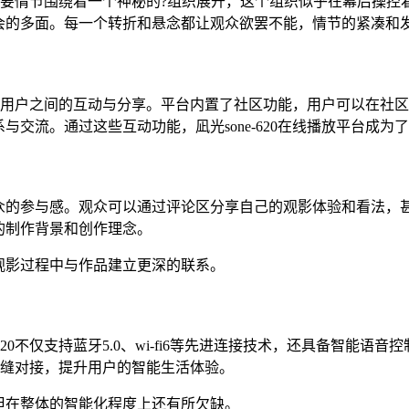
片的主要情节围绕着一个神秘的?组织展开，这个组织似乎在幕后
会的多面。每一个转折和悬念都让观众欲罢不能，情节的紧凑和
还注重用户之间的互动与分享。平台内置了社区功能，用户可以在
交流。通过这些互动功能，凪光sone-620在线播放平台成为
众的参与感。观众可以通过评论区分享自己的观影体验和看法，
的制作背景和创作理念。
观影过程中与作品建立更深的联系。
620不仅支持蓝牙5.0、wi-fi6等先进连接技术，还具备智能
现无缝对接，提升用户的智能生活体验。
但在整体的智能化程度上还有所欠缺。