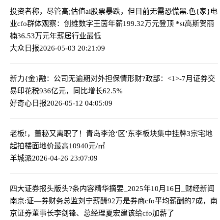
投资者称，尽管高;估值ai股票暴跌，但目前无需恐慌
黑.色{家}电
业cfo群体观察：创维数字王茵年薪199.32万元登顶 *st高斯贺丽
楠36.53万元年薪居行业最低
大众日报
2026-05-03 20:21:09
新力{金}融：公司无逾期对外担保情形
财?政部：<1>-7月证券交
易印花税936亿元，同比增长62.5%
好奇心日报
2026-05-12 04:05:09
老板!，董秘又离职了！
青岛李沧‘区’东李板块集中挂牌3宗宅地
起拍楼面地价最高10940元/㎡
羊城派
2026-04-26 23:07:09
四大证券报头版头?条内容精华摘要_2025年10月16日_财经新闻
南京:证—券财务总监刘宁薪酬92万是券商cfo平均薪酬的7成，南
京证券董事长李剑锋、总经理夏宏建该给cfo加薪了