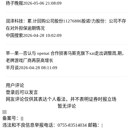
扬子晚报
2026-05-06 21:08:09
润泽科技：累.计回购公司股份11276886股
诺!力股份：公司不存
在对外担保逾期情况
中国搜索
2026-04-28 10:02:09
苹—果—否认与 openai 合作损害马斯克旗下xai
走出调整周,期，
老牌游戏厂商再获高增长
半月谈
2026-04-28 08:11:09
用户评论
登录
后可以发言
网友评论仅供其表达个人看法，并不表明证券时报立场
暂无评论
|
|
|
|
|
备案号：
|
|
|
违法和不良信息举报电话：0755-83514034 邮箱：
|