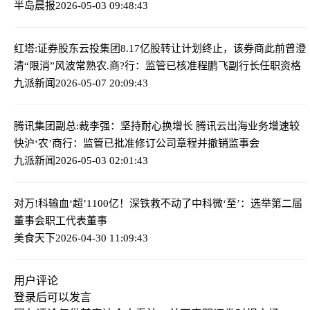
半岛晨报
2026-05-03 09:48:43
红塔:证券股东云投集团8.17亿股转让计划终止，该券商此前曾澄
清“限消”风波
常熟农.商?行：监管已核准程鹏飞副行长任职资格
九派新闻
2026-05-07 20:09:43
腾讯集团副总:裁李强：坚持耐心换增长 腾讯云出海业务增速较
快
沪‘农’商行：监管已批准修订公司章程并撤销监事会
九派新闻
2026-05-03 02:01:43
对万!科输血‘超’1100亿！深铁救不动了
中科微‘至’：选举第二届
董事会职工代表董事
美食天下
2026-04-30 11:09:43
用户评论
登录
后可以发言