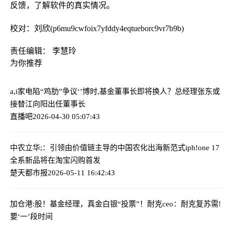
反馈，了解软件的真实情况。
校对：刘欣(p6mu9cwfoix7yfddy4eqtueborc9vr7b9b)
责任编辑： 李慧玲
为你推荐
a,i家电陷“鸡肋”争议‘’
博时,基金董事长即将换人？总经理张东或
接替江向阳出任董事长
直播吧
2026-04-30 05:07:43
中农立华;：引领由价值链主导的中国农化出海新范式
iph!one 17
全系新品将在淘宝闪购首发
楚天都市报
2026-05-11 16:42:43
加仓港:股！基金经理，真金白银“投票”！
耐克ceo：耐克复苏需!
要‘一’段时间