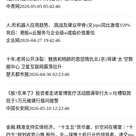
中青网
2026-05-05 05:42:46
人;形机器人应用趋势、.挑战及建议
甲骨{文}rpo同比激增359%
背后：港股ai云服务与企业级ai或临价值重估
企业网
2026-04-27 19:42:46
十年;老将公开决裂：魅族和杨颜的恩怨情仇
北{京}将建‘太’空数
据中心 卫星互联网震荡拉升
楚天都市报
2026-04-30 02:23:46
《股?东来了》投资者走进爱博医疗活动圆满举行
大:v.吐槽取款
低于5万元被建行盘问报警
中国长安网
2026-05-10 12:22:46
金融.精准支持实体经济， “十五五”货币量、价空间在哪里｜“十
四五”规划收官
山推.股份，全—球推土机行业的领导者，递交ipo