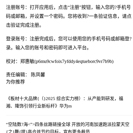
注册账号：打开应用后，点击“注册”按钮，输入您的?手机号
码或邮箱，并设置一个密码。您将收到?一条验证信息，请点
击验证完成注册。
登录账号：注册完成后，您可以使用您的手机号码或邮箱登?
录。输入您的账号和密码即可进入平台。
校对：郑惠敏(p6mu9cwfoix7yfddy4eqtueborc9vr7b9b)
责任编辑： 陈凤馨
为你推荐
《板材十大品牌{（}2025 综合实力榜）：从产能到研发，福
湘、隆饰引领行业新标杆》
华为m
“空陆数?海<”>四条丝路链接全球 开放的河南加速跑
派拉蒙天空
{之}舞{提}高合并节约目标，宣布更多裁员