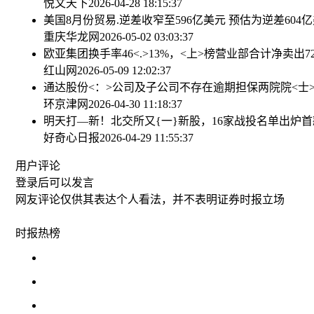
悦文天下
2026-04-28 18:15:37
美国8月份贸易.逆差收窄至596亿美元 预估为逆差604
重庆华龙网
2026-05-02 03:03:37
欧亚集团换手率46<.>13%，<上>榜营业部合计净卖出722
红山网
2026-05-09 12:02:37
通达股份<：>公司及子公司不存在逾期担保
两院院<士
环京津网
2026-04-30 11:18:37
明天打—新！北交所又{一}新股，16家战投名单出炉
首
好奇心日报
2026-04-29 11:55:37
用户评论
登录
后可以发言
网友评论仅供其表达个人看法，并不表明证券时报立场
时报
热榜