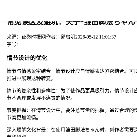
您当前的位置： > >
常见误区及避坑：关于“雏田脚法ちゃん”
来源：
证券时报网
作者：
邱启明
2026-05-12 11:01:37
字号
情节设计的优化
情节与情感紧密结合：情节设计应与情感表达紧密结合。可
推进中展现这种转变。
情节的复杂性和多样性：为了使作品更具吸引力，情节设计
节不合理或发展不连贯的情况。
节奏把握：在情节设计中，要注意节奏的把握。通过合理的
节奏更加流畅。
深入理解文化背景：在使用雏田脚法ちゃん时，创作者需要