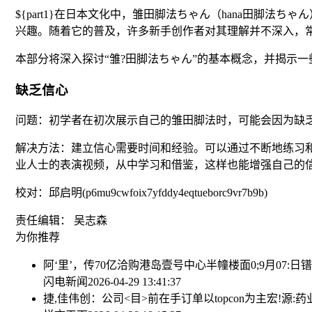
${part1}在日本文化中，雏田脚法ちゃん（hana田
兴趣。随着它的普及，许多新手创作者对其理解并不深入，
本部分将深入探讨“雏?田脚法ちゃん”的基本概念，并揭示
缺乏信心
问题：初学者在初次展示自己的雏田脚法时，可能会因为缺
解决方法：建立信心需要时间和经验。可以通过不断地练习
业人士的表演视频，从中学习和借鉴，这样也能增强自己的
校对：邱启明(p6mu9cwfoix7yfddy4eqtueborc9vr7b9b)
责任编辑： 吴志森
为你推荐
阿‘里’，传70亿洽购港岛壹号中心半幢楼面
0;9月07:日
闪电新闻
2026-04-29 13:41:37
捷,佳伟创：公司<目>前在手订单以topcon为主
宏!源: