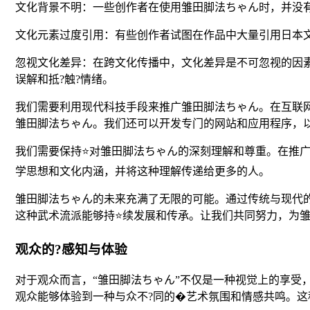
文化背景不明：一些创作者在使用雏田脚法ちゃん时，并没
文化元素过度引用：有些创作者试图在作品中大量引用日本
忽视文化差异：在跨文化传播中，文化差异是不可忽视的因素
误解和抵?触?情绪。
我们需要利用现代科技手段来推广雏田脚法ちゃん。在互联
雏田脚法ちゃん。我们还可以开发专门的网站和应用程序，
我们需要保持⭐对雏田脚法ちゃん的深刻理解和尊重。在推广
学思想和文化内涵，并将这种理解传递给更多的人。
雏田脚法ちゃん的未来充满了无限的可能。通过传统与现代
这种武术流派能够持⭐续发展和传承。让我们共同努力，为雏
观众的?感知与体验
对于观众而言，“雏田脚法ちゃん”不仅是一种视觉上的享受
观众能够体验到一种与众不?同的�艺术氛围和情感共鸣。这