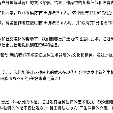
有充分理解其背后的文化背景。结果，作品中的某些细节和语言表
文化元素，以此来模仿雏?田脚法ちゃん。这种做法往往显得刻意
。有些创作者在使用雏?田脚法ちゃん时，并?没有充?分考虑
网和社交媒体的帮助下，我们能够更广泛地传播这种武术。通过
以便更方便地提供训练资料和信息。
和创?新的我们不能忘记这种武术背后的?文化和精神。通过对
的交汇，我们能够让这种古老的武术在现代社会中焕发出新的生
田脚法ちゃん的?美好未来而奋斗！
，更是一种心灵的体验。通过观赏这种独特的艺术形式，观众能
种独特的体验不仅让观众对“雏田脚法ちゃん”产生深刻的兴趣