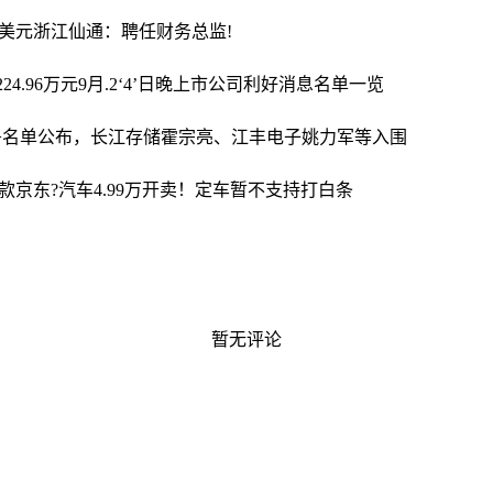
亿美元
浙江仙通：聘任财务总监!
4.96万元
9月.2‘4’日晚上市公司利好消息名单一览
>名单公布，长江存储霍宗亮、江丰电子姚力军等入围
款京东?汽车4.99万开卖！定车暂不支持打白条
暂无评论