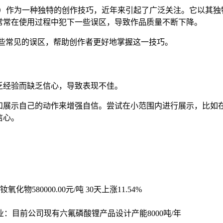
脚法ちゃん）作为一种独特的创作技巧，近年来引起了广泛关注。它以
常常在使用过程中犯下一些误区，导致作品质量不断下降。
一些常见的误区，帮助创作者更好地掌握这一技巧。
乏经验而缺乏信心，导致表现不佳。
和展示自己的动作来增强自信。尝试在小范围内进行展示，比如在
信心。
镨钕氧化物580000.00元/吨 30天上涨11.54%
药业：目前公司现有六氟磷酸锂产品设计产能8000吨/年