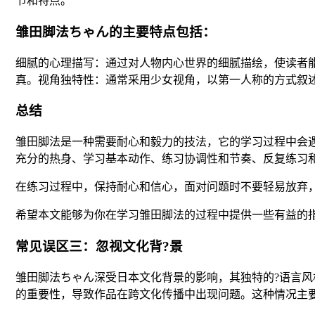
节和特点。
雏田脚法ちゃん的主要特点包括：
细腻的心理描写：通过对人物内心世界的细腻描绘，使读者
真。视角独特性：通常采用少女视角，以第一人称的方式叙
总结
雏田脚法是一种需要耐心和毅力的技法，它的学习过程中会
充分的热身、学习基本动作、练习协调性和节奏、反复练习
在练习过程中，保持耐心和信心，面对问题时不要轻易放弃
希望本文能够为你在学习雏田脚法的过程中提供一些有益的
常见误区三：忽视文化背?景
雏田脚法ちゃん深受日本文化背景的影响，其独特的?语言
的重要性，导致作品在跨文化传播中出现问题。这种情况主