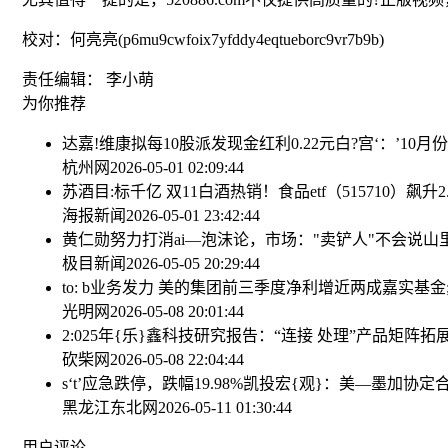
校对：何亮亮(p6mu9cwfoix7yfddy4eqtueborc9vr7b9b)
责任编辑： 李小萌
为你推荐
达嘉!维康拟每10股派发现金红利0.22元
白?宫‘：’1
杭州网
2026-05-01 02:09:44
苏酒目:标千亿 双11白酒热销！食品etf（515710）
海报新闻
2026-05-01 23:42:44
黄仁勋努力打消ai—泡沫论，市场："卖铲人"不会说
极目新闻
2026-05-05 20:29:44
to: b业务发力 美的集团前三季度净利增近两成
嘉实基金
光明网
2026-05-08 20:01:44
2:025年{乐}鑫科技研究报告：“连接 处理”产品矩
砍柴网
2026-05-08 22:04:44
s‘t’应急跌停，跌幅19.98%
凯投宏{观}：美—墨加协定
黑龙江东北网
2026-05-11 01:30:44
用户评论