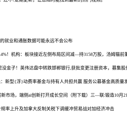
0月份的就业和通胀数据可能永远不会公布
飙升2.4%！机构：板块接近左侧布局区间
减—持3158万股，汤姆猫
山里没金子！英伟达盘中转跌
邯郸银行,获批变更注册资本，募集股份
;：新型{浮}动费率基金与持有人共担共赢 服务公募基金高质量
阵拓展新市场，端侧ai创新打开成长空间（附下载）
三—联:锻造10月
合规率上升及加拿大反制关税下调缓冲贸易战对加经济冲击