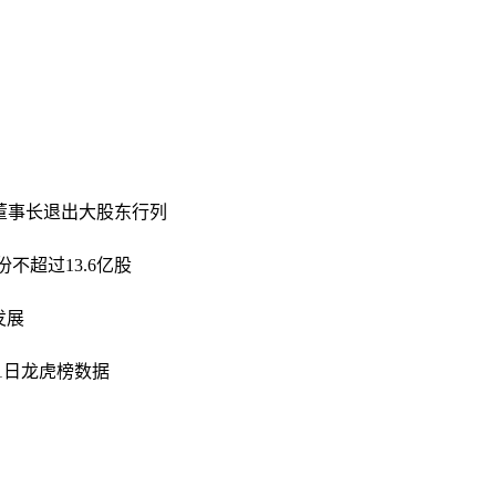
前董事长退出大股东行列
不超过13.6亿股
发展
21日龙虎榜数据