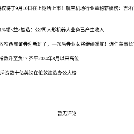
权将于9月10日在上期所上市！
航空机场行业董秘薪酬榜：吉:
1%
领<益>智造：公?司人形机器人业务已产生收入
损收窄
西部证券迎新班子，—70后券业女将继续掌舵！连任董事长7
指数升至负17 齐平2024年8月以来高位
.斥资数十亿英镑在伦敦建造办公大楼
暂无评论