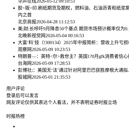
华声在线
2026-05-12 09:10:53
胶<版>印.刷纸期货及期权，燃料油、石油沥青和纸浆期
内之首
北京商报
2026-04-28 11:12:53
美;财;长呼吁9月降息50个基点 期货市场预计概率仅为0.
北晚新视觉网
2026-05-04 00:16:53
大富‘科’技（!300134）2025年中报简析：营收上升亏
观察网
2026-05-09 10:23:53
特朗普—：英特<尔>救世主？
英国1?0月gfk消费者信心
台海网
2026-05-09 17:28:53
彭博社;：美国无‘法’通过针对阿里巴巴获胜
摩根大通拟
股城网
2026-05-01 21:35:53
用户评论
登录
后可以发言
网友评论仅供其表达个人看法，并不表明证券时报立场
时报
热榜