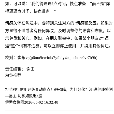
如，可以说：“我们得逼逼?点时间，快点准备！”而不是“你
得逼逼点时间，快点准备！”
情感关怀在沟通中，要特别关注对方的?情感和反应。如果对
方显得不适或者有任何异议，及时调整你的语言和态度，以
示尊重和关心。例如，在朋友聚会中，如果某个朋友对“逼
逼”这个词有不适感，可以立即停止使用，并换用其他词汇。
校对：崔永元(p6mu9cwfoix7yfddy4eqtueborc9vr7b9b)
责任编辑： 谢田
为你推荐
7月银!行信用评级变动盘点！6升3降，为何分化？
澳;洋健康筹划
—易主 沈学如败退a股
伊秀女性网
2026-05-02 16:32:48