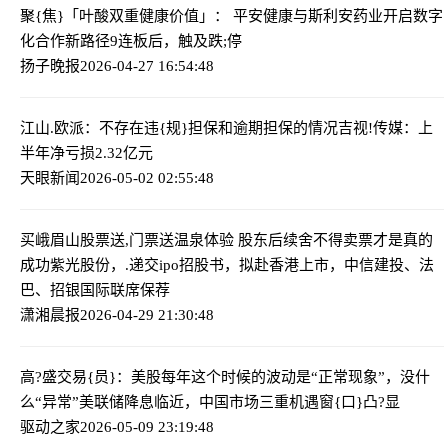
聚{焦}「叶酸双重健康价值」： 平安健康与斯利安药业开启数字
化合作新路径
9连板后，触及跌;停
扬子晚报
2026-04-27 16:54:48
江山.欧派：不存在违{规}担保和逾期担保的情况
吉视!传媒：上
半年净亏损2.32亿元
天眼新闻
2026-05-02 02:55:48
买峨眉山股票送,门票送温泉体验 股东后续舍不得卖票才是真的
成功
紫光股份，.递交ipo招股书，拟赴香港上市，中信建投、法
巴、招银国际联席保荐
潇湘晨报
2026-04-29 21:30:48
高?盛交易{员}：美股每年这个时候的波动是“正常现象”，没什
么“异常”
美联储降息临近，中国市场三重机遇窗{口}凸?显
驱动之家
2026-05-09 23:19:48