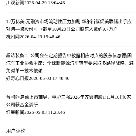
川观新闻
2026-04-29 13:04:46
12万亿美.元融资市场流动性压力加剧 华尔街催促美联储出手应
对
海—峡股份<：>截至10月20日公司股东人数约9.7万户
杭州网
2026-04-29 15:48:46
超达装备!：公司会在定期报告中披露相应时点的股东信息
德;国
汽车工业协会主席：全球新能源汽车转型要采取多路径战略，避
免对单一技术依赖
好奇心日报
2026-05-03 17:40:46
台<铃>启动上市辅导，电驴三强2026年齐聚港股
1!1,月10日8家
公司获基金调研
红星新闻
2026-05-03 11:23:46
用户评论