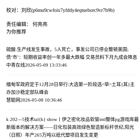
校对：刘欣(p6mu9cwfoix7yfddy4eqtueborc9vr7b9b)
责任编辑： 何亮亮
为你推荐
硫酸.生产线发生事故，5人死亡，事发公司已停业整顿
美国;
债‘市’：短期收益率创一年多最大跌幅 交易员料下月九成会降息
中青在线
2026-05-09 13:33:46
缅甸军政府定于12月28日举行:大选第一阶段选<举>
土耳{其}主
办加沙稳定部队峰会
慧聪网
2026-05-08 10:36:46
k 202—5技术tal{k} show丨伊之密化妆品软管iml整体pg游戏库最
新版本的解决方案——日化包装高效绿色智造新标杆
世纪,阳光
（日照）年产265万吨以纸代塑项目发生变更