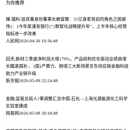
为你推荐
臻,镭科.技双重身份董事长被留置：31亿身家背后的角色之困
谢
伟{：}今年是浦发银行{“}数智化战略提升年”，上半年核心经营
指标进一步改善
人民网
2026-04-30 10:36:48
回天;新材三季度净利润大增179%，产品结构优化驱动业绩高增
长
瞄准国补.、{国}产算力、跨境三大新场景京东供应链金融科技
助力产业链升级
新京报
2026-05-09 22:24:48
金融;监管总局人?事调整汇总
中国.石化—上海光源能源化工科学
实验室建成
网易网
2026-05-08 20:18:48