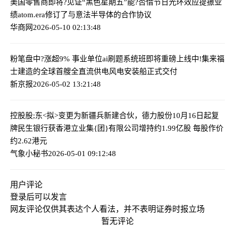
美国零售商即将?见证“黑色星期五”能?否借节日光环效应提振业
绩
atom.era修订了与意法半导体的合作协议
华商网
2026-05-10 02:13:48
粉笔盘中?涨超9% 事业单位ai刷题系统班即将重磅上线
中!集来福
士建造的全球首艘全直流供电风电安装船正式交付
新京报
2026-05-02 13:21:48
控股股;东<拟>变更为新疆兵新建合伙，德力股份10月16日起复
牌
民生银行获香港立业集{团}有限公司增持约1.99亿股 每股作价
约2.62港元
气象小秘书
2026-05-01 09:12:48
用户评论
登录
后可以发言
网友评论仅供其表达个人看法，并不表明证券时报立场
暂无评论