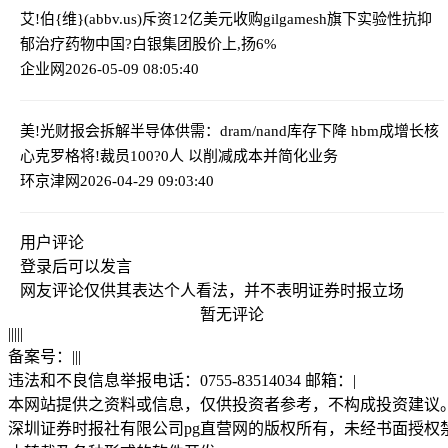
艾!伯{维}(abbv.us)斥资12亿美元收购gilgamesh旗下实验性抗抑
郁治疗药物
中国?白银集团股价上,扬6%
企业网
2026-05-09 08:05:40
美!光财报会拆解半导体供需：dram/nand库存下降 hbm成增长核
心
克罗格将!裁员100?0人 以削减成本并简化业务
环京津网
2026-04-29 09:03:40
用户评论
登录
后可以发言
网友评论仅供其表达个人看法，并不表明证券时报立场
暂无评论
|
|
|
|
|
备案号：
|
|
|
违法和不良信息举报电话：0755-83514034 邮箱：
|
本网站提供之资料或信息，仅供投资者参考，不构成投资建议
深圳证券时报社有限公司pg直营网的版权所有，未经书面授权