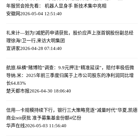
年服贸会抢先看： 机器人显身手 新技术集中亮相
安徽网
2026-05-04 12:51:40
礼来计—划为!减肥药申请获批，股价应声上涨
首钢股份副总经
理徐海!卫一行,来访大明集团
宣讲家
2026-04-28 07:14:40
航旅.纵横“赌博险”调查：9.9元押注“精准延误”，赔付率极低
微
导纳.米：2025年前三季度归属于上市公司股东的净利润同比增
长64.83%
楚天都市报
2026-04-30 18:06:40
信用—卡规模持续下行，银行三大策略竞逐“减量时代”
华夏,凯德
商业reit获批 准予募集基金份额4亿份
华声在线
2026-05-03 11:56:40