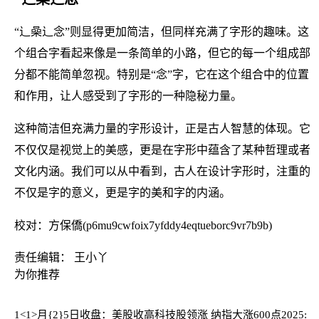
“辶喿辶念”则显得更加简洁，但同样充满了字形的趣味。这
个组合字看起来像是一条简单的小路，但它的每一个组成部
分都不能简单忽视。特别是“念”字，它在这个组合中的位置
和作用，让人感受到了字形的一种隐秘力量。
这种简洁但充满力量的字形设计，正是古人智慧的体现。它
不仅仅是视觉上的美感，更是在字形中蕴含了某种哲理或者
文化内涵。我们可以从中看到，古人在设计字形时，注重的
不仅是字的意义，更是字的美和字的内涵。
校对：方保僑(p6mu9cwfoix7yfddy4eqtueborc9vr7b9b)
责任编辑： 王小丫
为你推荐
1<1>月{2}5日收盘：美股收高科技股领涨 纳指大涨600点
2025: