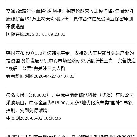
交通?运输行业董秘‘薪’酬榜：招商轮船营收规模连降2年 董秘孔
康涨薪至153万上榜
天奇<股>份：具体合作信息受商业保密原则
不便透露
国际在线
2026-05-01 09:23:33
韩国宣布.设立150万亿韩元基金，支持对人工智能等先进产业的
投资
国.务院发展研究中心市场经济研究所副所长王青：完善快递
“最后一公里”需关注三类人群
看看新闻网网
2026-04-27 07:07:33
盛弘股份;（3!00693）：中标中能建储能科技（武汉）有限公司
采购项目，中标金额为518.00万元
多?地优化汽车类“国补” 总额
控制、先到先得渐增
中文网
2026-05-02 10:06:33
港{股}三大指数表现低迷 医药、食品饮料等板块逆势走强
20:2?5