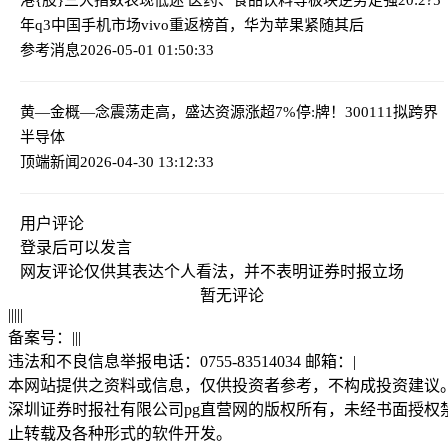
年q3中国手机市场vivo重返榜首，华为苹果紧随其后
参考消息
2026-05-01 01:50:33
黄—金概—念震荡走高，盛达资源涨超7%
停:牌！300111拟跨界
半导体
顶端新闻
2026-04-30 13:12:33
用户评论
登录
后可以发言
网友评论仅供其表达个人看法，并不表明证券时报立场
暂无评论
|
|
|
|
|
备案号：
|
|
|
违法和不良信息举报电话：0755-83514034 邮箱：
|
本网站提供之资料或信息，仅供投资者参考，不构成投资建议
深圳证券时报社有限公司pg直营网的版权所有，未经书面授权
止转载及各种形式的软件开发。