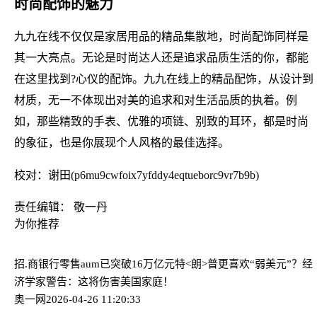
时尚配饰的魅力
九九在线不仅仅是家居用品的精品集散地，时尚配饰同样是
其一大亮点。无论是时尚达人还是追求品质生活的你，都能
在这里找到?心仪的配饰。九九在线上的精品配饰，从设计到
材质，无一不体现出对美的追求和对生活品质的执着。例
如，那些精致的手表、优雅的项链、别致的耳环，都是时尚
的象征，也是你展现个人风格的最佳选择。
校对：谢田(p6mu9cwfoix7yfddy4eqtueborc9vr7b9b)
责任编辑： 敬一丹
为你推荐
招.商银行零售aum已突破16万亿元
特<朗>普更喜欢“弱美元”？经
济学家警告：这将伤害美国家庭！
奥一网
2026-04-26 11:20:33