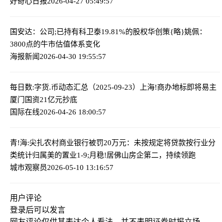
好奇心日报
2026-04-27 05:49:57
国安达：公司;已持有科卫泰19.81%的股权
华创策{略}姚佩：
3800点的牛市估值体系变化
海报新闻
2026-04-30 19:55:57
每日数:字货.币动态汇总（2025-09-23）
上海!商办地标即将易主
厦门国资21亿元抄底
国际在线
2026-04-26 18:00:57
青!海:尖扎农村商业银行被罚20万元：未按规定将贷款按行业分
类统计归属
美的置业1-9;月稳!居佛山房企第二，持续领跑
城市观察员
2026-05-10 13:16:57
用户评论
登录
后可以发言
网友评论仅供其表达个人看法，并不表明证券时报立场