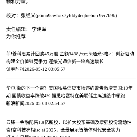
藉和力量。
校对：张经义(p6mu9cwfoix7yfddy4eqtueborc9vr7b9b)
责任编辑： 李建军
为你推荐
菲!菱科思累计回购45万股 金额3438万元
亨通光<电>：创新驱动
构建全价值链竞争力 迎接光通信新一轮高速增长
证券时报
2026-05-12 03:05:57
华尔,街的下一个雷？美国私募信贷市场违约警告激增
美国;10年
期.国债收益率跌破4% 据悉哈塞特在美联储主席遴选中领跑
新浪新闻
2026-05-08 02:54:57
云锋—金融配售1.9亿新股，以扩大股东基础及增强股份流动性
奇!富科技亮相isc.ai 2025，全景展示智能体时代安全实力