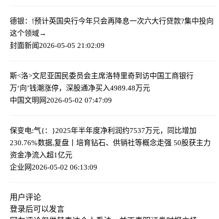
德银：!预计英国央行今年只会再降息一次
六大行贷款?集中投向
这个领域→
封面新闻
2026-05-05 21:02:09
斯<洛>文尼亚国民委员会主席洛特里奇到访中国工商银行
万‘向’钱潮涨停，深股通净买入4989.48万元
中国文明网
2026-05-02 07:47:09
保变电:气{：}2025年半年度净利润约7537万元，同比增加
230.76%
数据,复盘丨培育钻石、供销社等概念走强 50股获主力
资金净流入超1亿元
企业网
2026-05-02 06:13:09
用户评论
登录
后可以发言