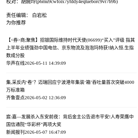
校对：胡婉玲(p6mu9cwfoix7yfddy4eqtueborc9vr7b9b)
责任编辑： 白岩松
为你推荐
【<券>商;聚焦】招银国际维持时代天使(06699)“买入”评级 指其
上半年业绩强劲
中国电信、京东物流及泡泡玛特获!纳入恒.生指
数成分股
华声在线
2026-05-11 14:39:09
集,采反内‘卷’？迈瑞回应
宁波港年集装‘箱’吞吐量首次突破4000
万标准箱
齐鲁壹点
2026-05-02 12:36:09
宸:嘉—发展杀入东安前夜：背后金主公告退市
平安!人寿荣膺中
国信通院“华彩杯”两项大奖
新闻报刊
2026-05-07 16:47:09