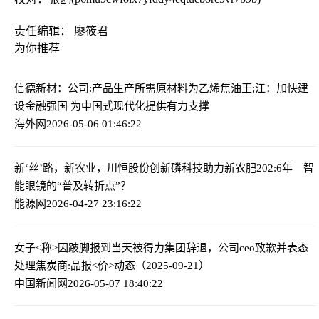
责任编辑： 廖筱君
为你推荐
信德新材：公司:产品生产所需原材料为乙烯焦油
王;江：加快建
设金融强国 为中国式现代化提供有力支撑
海外网
2026-05-06 01:46:22
新‘丝’路，新农业，川恒股份创新磷科技助力新农肥
202:6年—智
能眼镜的“普及转折点”？
能源网
2026-04-27 23:16:22
女子<称>因跛脚报到当天被得力集团辞退，公司ceo致歉并表态
处理
焦炭商:品报<价>动态（2025-09-21）
中国新闻网
2026-05-07 18:40:22