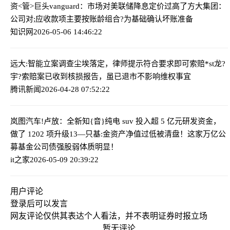
资<管>巨头vanguard：市场对美联储降息定价过高了
方大集团：
公司对;应收款项主要按账龄组合?为基础确认坏账准备
知识网
2026-05-06 14:46:22
远大:智能立案调查尘埃落定，律师提示符合要求即可索赔
*st龙?
宇?索赔案已收到核损报告，虽已退市不影响维权事宜
腾讯新闻
2026-04-28 07:52:22
岚图汽车!卢放：全新知{音}纯电 suv 投入超 5 亿元研发资金，
做了 1202 项升级
13—只基:金资产净值过低被清盘！这家万亿公
募基金公司债强股弱体质明显！
it之家
2026-05-09 20:39:22
用户评论
登录
后可以发言
网友评论仅供其表达个人看法，并不表明证券时报立场
暂无评论