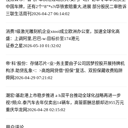
中国车牌，还有2个“8”
*s?t华铁索赔重大,进展 部分股民二审胜诉
三联生活周刊
2026-04-27 06:14:02
消费?级激光雕刻机企业xtool成立欧洲办公室，加速全球化
高
盛：上调阿里,巴巴-w:目标价至174港元
证券之星
2026-05-10 01:32:02
帝‘科’股份：存储芯片<业>务主要由子公司因梦控股开展
持牌机
构涉.助贷乱象<：>高炮网贷借“担保”复活、双担保藏收费陷阱
舜网
2026-04-29 07:21:02
潮宏!基赴港上市稳步推进 a h双平台推动全球化战略再进一步
视?频|众.泰汽车去年仅卖出14辆车，高管薪酬总额却达955万元
重庆华龙网
2026-04-28 02:15:02
用户评论