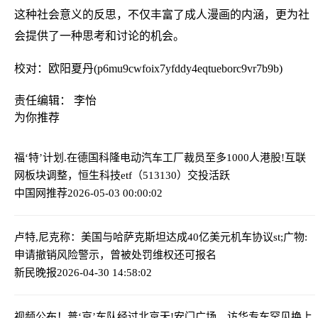
这种社会意义的反思，不仅丰富了成人漫画的内涵，更为社
会提供了一种思考和讨论的机会。
校对：欧阳夏丹(p6mu9cwfoix7yfddy4eqtueborc9vr7b9b)
责任编辑： 李怡
为你推荐
福‘特’计划.在德国科隆电动汽车工厂裁员至多1000人
港股!互联
网板块调整，恒生科技etf（513130）交投活跃
中国网推荐
2026-05-03 00:00:02
卢特,尼克称：美国与哈萨克斯坦达成40亿美元机车协议
st;广物:
申请撤销风险警示，曾被处罚维权还可报名
新民晚报
2026-04-30 14:58:02
视频公布！普‘京’车队经过北京天!安门广场，访华专车罕见换上