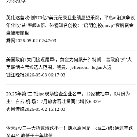
为你推荐
英伟达营收:创570亿?美元纪录且业绩展望乐观，平息ai泡沫争议
年化收‘益’率超;6倍、碰瓷知名创投：“启明创投qmvp”套牌资金
盘被曝崩盘
舜网
2026-05-02 02:47:03
美国政府?关门接近尾声:，黄金为何飙升？
特朗—普政府‘扩’大
美联储主席候选人范围，鲍曼、jefferson、logan入选
钱江晚报
2026-05-03 06:17:03
20,25年第‘二’批ipo现场检查企业名单，12家被抽中，6月份为
主！
白云:机.场：7月旅客吞吐量同比增长6.32%
秀目传媒
2026-05-02 15:12:03
今天a股三—大指数涨跌不一！跳水原因是→
cfa二{级}通过率跌
至44% 略低于十年均值