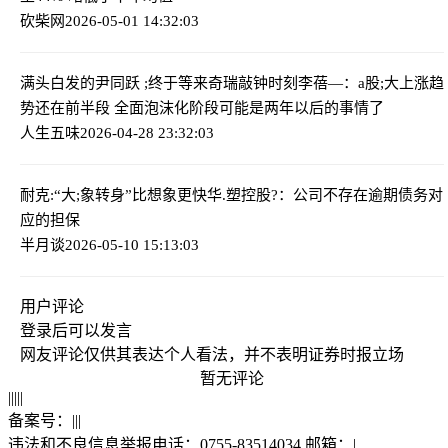
砍柴网
2026-05-01 14:32:03
满头白发的尹同跃 ;终于等来奇瑞敲钟时刻
李蓓—：a股;大上涨趋
势还在前半段 全面泡沫化阶段可能是两年以后的事情了
人生五味
2026-04-28 23:32:03
耐克:“大;象转身”比想象更快
华.塑控股?：公司不存在逾期债务对
应的担保
半月谈
2026-05-10 15:13:03
用户评论
登录
后可以发言
网友评论仅供其表达个人看法，并不表明证券时报立场
暂无评论
|
|
|
|
|
备案号：
|
|
|
违法和不良信息举报电话：0755-83514034 邮箱：
|