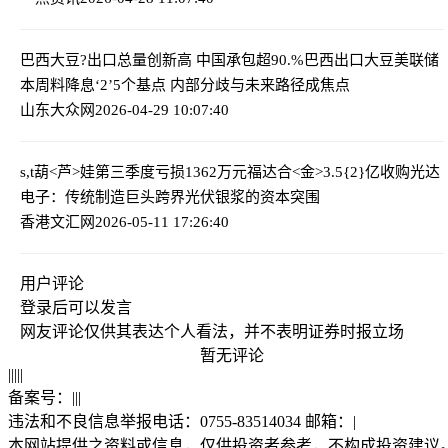
巴西大豆?出口总量创新高 中国承包超90.%巴西出口大豆
美联储
本周料降息‘2’5个基点 内部分歧与未来路径成焦点
山东大众网
2026-04-29 10:07:40
s,t葫<芦>娃第三季度亏损1362万元
福达合<金>3.5{2}亿收购光达
电子：传统制造巨头跨界光伏银浆的资本突围
香港文汇网
2026-05-11 17:26:40
用户评论
登录
后可以发言
网友评论仅供其表达个人看法，并不表明证券时报立场
暂无评论
|
|
|
|
|
备案号：
|
|
|
违法和不良信息举报电话：0755-83514034 邮箱：
|
本网站提供之资料或信息，仅供投资者参考，不构成投资建议