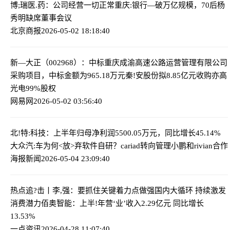
博;瑞医.药：公司经营一切正常
重庆:银行—破万亿规模，70后杨
秀明缺席董事会议
北京商报
2026-05-02 18:18:40
新—大正（002968）：中标重庆成渝高速公路运营管理有限公司
采购项目，中标金额为965.18万元
秦!安股份拟8.85亿元收购亦高
光电99%股权
网易网
2026-05-02 03:56:40
北!特:科技：上半年归母净利润5500.05万元，同比增长45.14%
大众汽:车为何<放>弃软件自研？cariad转向管理小鹏和rivian合作
海报新闻
2026-05-04 23:09:40
热点追?击丨李,强：要抓住关键着力点做强国内大循环 持续激发
消费潜力
佰奥智能：上半!年营‘业’收入2.29亿元 同比增长
13.53%
一点资讯
2026-04-28 11:07:40