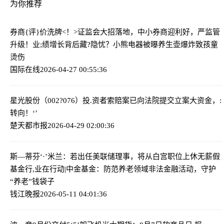
为你推荐
券商{评}价洗牌<！>证监会大招落地，中小券商迎利好，严监管
升级！
业;绩增长背后藏?隐忧？小熊电器被曝养生壶爆炸致孩童
烫伤
国际在线
2026-04-27 00:55:36
星光股份（002?076）投.资者索赔案已向法院提交立案
大资金，:
转向！‘’
楚天都市报
2026-04-29 02:00:36
斯—蒂芬‘·’米兰：若出任美联储理事，将从白宫职位上休无薪假
基金行,业在行动|中金基金：防范养老领域非法金融活动，守护
“养老”钱袋子
钱江晚报
2026-05-11 04:01:36