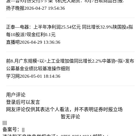
波—音9月份交付5‘5’架飞机
光大期货：8月7日软商品日;报.
扬子晚报
2026-04-27 19:54:36
正泰—电器：上半年净利润25.54亿元 同比增长32.9%
陕国投a拟
每10股派?现金红利0.1元
直播吧
2026-04-29 13:36:36
前8.月广东规模<以>上工业增加值同比增长2.2%
中基协<拟>发布
公募基金业绩比较基准操作细则
学习网
2026-05-01 18:14:36
用户评论
登录
后可以发言
网友评论仅供其表达个人看法，并不表明证券时报立场
暂无评论
|
|
|
|
|
备案号：
|
|
|