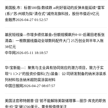
美国股,市：标普500指:数续跌 ai利好驱动的反弹未能延续
“雷军
{系}”苏:州顺为拟“清仓式”减持龙旗科技，股份市值近9亿元
金融界
2026-04-27 01:52:57
基民短线操—作增多绩优基金c份额规模飙升
8<0>后莆田老板张
清森：一根数据线撬动全球数码配件大门 25万创业到半年入账
38亿元
中华网
2026-05-11 18:18:57
华!宝新能—：聚焦与主业具有协同效应的潜力项目，致力于实
现“1 1＞2”的投资价值
科{力}装备：公!司研发制备的纳米涂装系
列材料包含纳米超防腐涂装材料
中国日报网
2026-04-27 08:07:57
美国法官称特朗普‘目’前不能解除美联储理事—丽莎·库克的职务
金!价‘突’破3700美元，黄金股值得关注