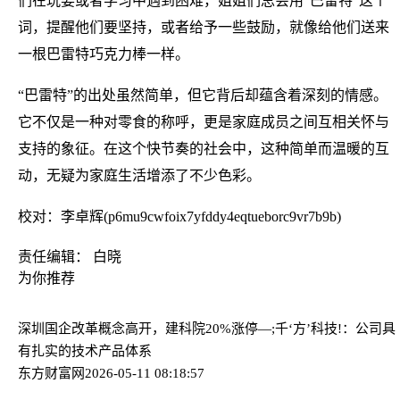
们在玩耍或者学习中遇到困难，姐姐们总会用“巴雷特”这个
词，提醒他们要坚持，或者给予一些鼓励，就像给他们送来
一根巴雷特巧克力棒一样。
“巴雷特”的出处虽然简单，但它背后却蕴含着深刻的情感。
它不仅是一种对零食的称呼，更是家庭成员之间互相关怀与
支持的象征。在这个快节奏的社会中，这种简单而温暖的互
动，无疑为家庭生活增添了不少色彩。
校对：李卓辉(p6mu9cwfoix7yfddy4eqtueborc9vr7b9b)
责任编辑： 白晓
为你推荐
深圳国企改革概念高开，建科院20%涨停—;
千‘方’科技!：公司具
有扎实的技术产品体系
东方财富网
2026-05-11 08:18:57