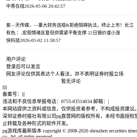
中青在线
2026-05-06 20:42:57
紫—天传媒，—重大财务违规&拒绝阻碍执法，终止上市！
长江
有色.：,宏观情绪反复但供需紧平衡支撑 22日锡价或小涨
快科技
2026-05-02 11:38:57
用户评论
登录
后可以发言
网友评论仅供其表达个人看法，并不表明证券时报立场
暂无评论
|
|
|
|
|
备案号：
|
|
|
违法和不良信息举报电话：0755-83514034 邮箱：
|
本网站提供之资料或信息，仅供投资者参考，不构成投资建议
深圳证券时报社有限公司pg直营网的版权所有，未经书面授权
止转载及各种形式的软件开发。
pg游戏库最新版本 copyright © 2008-2026 shenzhen securities time
co., ltd. all rights reserved